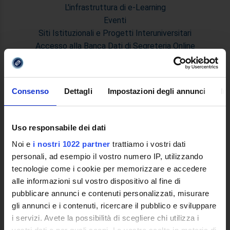
L'infrastruttura di e-Learning
Eventi
Siti Istituzionali e Progetti Interuniversitari
Accesso alla Banca Dati di Segreteria Online
Posta Elettronica Certificata - PEC
Bacheca del Rettore
Consenso
Dettagli
Impostazioni degli annunci
In
DIDATTICA
Corsi di Laurea
Corsi di Perfezionamento
Uso responsabile dei dati
Dottorato di Ricerca
Noi e
i nostri 1022 partner
trattiamo i vostri dati
Percorsi abilitanti di formazione iniziale degli insegnanti
personali, ad esempio il vostro numero IP, utilizzando
DPCM 4/8/23
tecnologie come i cookie per memorizzare e accedere
Certificazioni e Alta Formazione Professionale
alle informazioni sul vostro dispositivo al fine di
Corsi Singoli
pubblicare annunci e contenuti personalizzati, misurare
Mondo Scuola - Corsi per Insegnanti
gli annunci e i contenuti, ricercare il pubblico e sviluppare
Riepilogo Offerta Formativa
i servizi. Avete la possibilità di scegliere chi utilizza i
Manifesto degli Studi