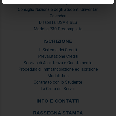
Rappresentanti degli Studenti
Utilizziamo i cookie per personalizzare contenuti ed
Consiglio Nazionale degli Studenti Univeritari
annunci, per fornire funzionalità dei social media e per
Calendari
analizzare il nostro traffico. Condividiamo inoltre
Disabilità, DSA e BES
informazioni sul modo in cui utilizza il nostro sito con i
Modello 730 Precompilato
nostri partner che si occupano di analisi dei dati web,
pubblicità e social media, i quali potrebbero combinarle
ISCRIZIONE
con altre informazioni che ha fornito loro o che hanno
raccolto dal suo utilizzo dei loro servizi.
Il Sistema dei Crediti
Prevalutazione Crediti
Servizio di Assistenza e Orientamento
Procedura di Immatricolazione ed Iscrizione
Modulistica
Contratto con lo Studente
La Carta dei Servizi
INFO E CONTATTI
RASSEGNA STAMPA