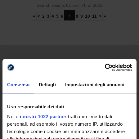
Search results 61 until 70 of 3022
7
«
<
2
3
4
5
6
8
9
10
11
>
»
UNIVERSITY
Video of the University
Consenso
Dettagli
Impostazioni degli annunci
In
Promoting institution
The reasons behind a new University
Online University
Uso responsabile dei dati
Establishing Decree
Noi e
i nostri 1022 partner
trattiamo i vostri dati
Statute and regulations
personali, ad esempio il vostro numero IP, utilizzando
Transparency Policy and Quality Assuranceà
tecnologie come i cookie per memorizzare e accedere
Ricerca
alle informazioni sul vostro dispositivo al fine di