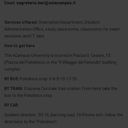
Email
:
segreteria.bari@uniecampus.it
Services offered:
Orientation Department, Student
Administration Office, study classrooms, classrooms for exam
sessions, and I.T. labs.
How to get here
The eCampus University is located in Piazza G. Cesare, 13
(Piazza del Policlinico), in the “Il Villaggio del Fanciullo” building
complex.
BY BUS
: Policlinico stop: 6-8-9-10-17-35
BY TRAIN
: Stazione Centrale train station. From here take the
bus to the Policlinico stop
BY CAR
:
Southern direction:
: SS 16, Bari ring road, 10-Picone exit- follow the
directions to the "Policlinico";