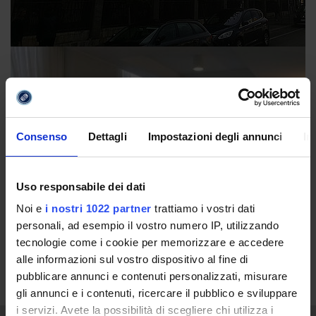
Consenso
Dettagli
Impostazioni degli annunci
In
Uso responsabile dei dati
Noi e
i nostri 1022 partner
trattiamo i vostri dati
personali, ad esempio il vostro numero IP, utilizzando
tecnologie come i cookie per memorizzare e accedere
alle informazioni sul vostro dispositivo al fine di
pubblicare annunci e contenuti personalizzati, misurare
gli annunci e i contenuti, ricercare il pubblico e sviluppare
i servizi. Avete la possibilità di scegliere chi utilizza i