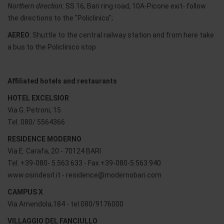
Northern direction
: SS 16, Bari ring road, 10A-Picone exit- follow
the directions to the "Policlinico";
AEREO
: Shuttle to the central railway station and from here take
a bus to the Policlinico stop
Affiliated hotels and restaurants
HOTEL EXCELSIOR
Via G. Petroni, 15
Tel. 080/ 5564366
RESIDENCE MODERNO
Via E. Carafa, 20 - 70124 BARI
Tel. +39-080- 5.563.633 - Fax +39-080-5.563.940
www.osiridesrl.it - residence@modernobari.com
CAMPUS X
Via Amendola,184 - tel.080/9176000
VILLAGGIO DEL FANCIULLO