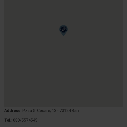
Address:
P.zza G. Cesare, 13 - 70124 Bari
Tel.
: 080/5574545