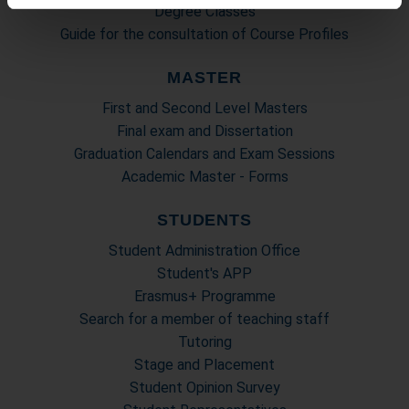
Utilizziamo i cookie per personalizzare contenuti ed
Degree Classes
annunci, per fornire funzionalità dei social media e per
Guide for the consultation of Course Profiles
analizzare il nostro traffico. Condividiamo inoltre
informazioni sul modo in cui utilizza il nostro sito con i
MASTER
nostri partner che si occupano di analisi dei dati web,
First and Second Level Masters
pubblicità e social media, i quali potrebbero combinarle
Final exam and Dissertation
con altre informazioni che ha fornito loro o che hanno
Graduation Calendars and Exam Sessions
raccolto dal suo utilizzo dei loro servizi.
Academic Master - Forms
STUDENTS
Student Administration Office
Student's APP
Erasmus+ Programme
Search for a member of teaching staff
Tutoring
Stage and Placement
Student Opinion Survey