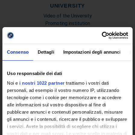
UNIVERSITY
Video of the University
Promoting institution
The reasons behind a new University
Online University
Establishing Decree
Consenso
Dettagli
Impostazioni degli annunci
In
Statute and regulations
Transparency Policy and Quality Assuranceà
Ricerca
Uso responsabile dei dati
Governing Bodies of eCampus University
Noi e
i nostri 1022 partner
trattiamo i vostri dati
Branches
personali, ad esempio il vostro numero IP, utilizzando
Multimedia Academic Library
tecnologie come i cookie per memorizzare e accedere
Academic Information Systems
alle informazioni sul vostro dispositivo al fine di
Tender Announcements and Competitions
pubblicare annunci e contenuti personalizzati, misurare
Studies Centres
gli annunci e i contenuti, ricercare il pubblico e sviluppare
International Cooperation
i servizi. Avete la possibilità di scegliere chi utilizza i
The eLearning infrastructure
vostri dati e per quali scopi. Le vostre scelte in materia di