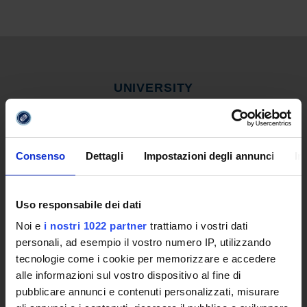
UNIVERSITY
Video of the University
Promoting institution
The reasons behind a new University
Consenso
Dettagli
Impostazioni degli annunci
In
Online University
Establishing Decree
Statute and regulations
Uso responsabile dei dati
Transparency Policy and Quality Assuranceà
Noi e
i nostri 1022 partner
trattiamo i vostri dati
Ricerca
personali, ad esempio il vostro numero IP, utilizzando
Governing Bodies of eCampus University
tecnologie come i cookie per memorizzare e accedere
Branches
alle informazioni sul vostro dispositivo al fine di
Multimedia Academic Library
pubblicare annunci e contenuti personalizzati, misurare
Academic Information Systems