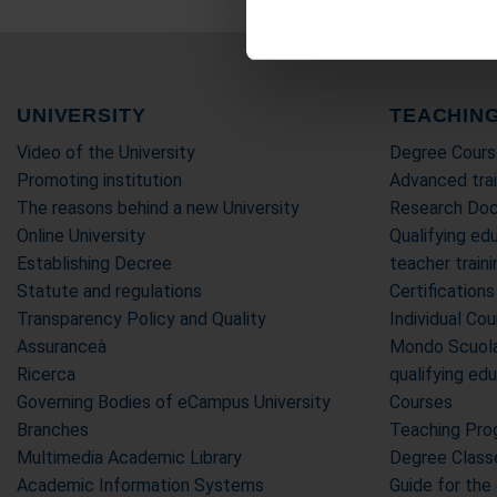
Utilizziamo i cookie per perso
nostro traffico. Condividiamo 
di analisi dei dati web, pubbl
che hanno raccolto dal suo uti
UNIVERSITY
TEACHIN
Video of the University
Degree Cours
Promoting institution
Advanced trai
The reasons behind a new University
Research Doc
Online University
Qualifying edu
Establishing Decree
teacher trai
Statute and regulations
Certifications
Transparency Policy and Quality
Individual Co
Assuranceà
Mondo Scuola 
Ricerca
qualifying ed
Governing Bodies of eCampus University
Courses
Branches
Teaching Pr
Multimedia Academic Library
Degree Class
Academic Information Systems
Guide for the