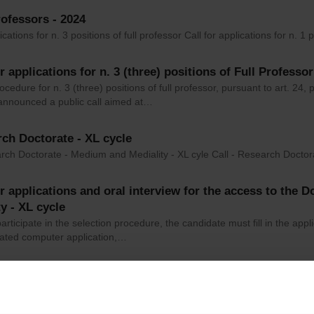
rofessors - 2024
ications for n. 3 positions of full professor Call for applications for n. 1 p
or applications for n. 3 (three) positions of Full Professor
ocedure for n. 3 (three) positions of full professor, pursuant to art. 24
 announced a public call aimed at…
ch Doctorate - XL cycle
rch Doctorate - Medium and Mediality - XL cyle Call - Research Doctorat
or applications and oral interview for the access to the 
ty - XL cycle
participate in the selection procedure, the candidate must fill in the ap
cated computer application,…
or applications for n. 23 (twenty-three) positions of Asso
ocedure for n. 23 (twenty-three) positions of Associate Professor, pursu
Gazzette - n. 53, 02/07/2024,…