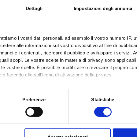
Dettagli
Impostazioni degli annunci
ACADEMIC SENATE
Siviero (Rector) Prof. Lorenza Lei (Deputy Pro-Rector) Prof. Marco Arn
STA) Prof. Enrico Landoni (Director of…
rattiamo i vostri dati personali, ad esempio il vostro numero IP, 
alism Panorama Academy
dere alle informazioni sul vostro dispositivo al fine di pubblica
Panorama Academy 1st Level Academic Master EXECUTIVE BOARD Maurizi
nunci e i contenuti, ricercare il pubblico e sviluppare i servizi. A
nd La Verità. Massimo de’ Manzoni…
r quali scopi. Le vostre scelte in materia di privacy sono applicabi
to le vostre scelte. È possibile modificare o revocare il proprio 
and web Journalism
 o facendo clic sull'icona di attivazione della privacy.
eb Journalism 1st Level Academic Master OBJECTIVES The aim of the M
l press in its area, what…
mo anche:
oni sulla tua posizione geografica, con un'approssimazione di qu
Preferenze
Statistiche
Search results 2971 until 2
spositivo, scansionandolo attivamente alla ricerca di caratteristich
298
«
<
293
294
295
296
297
2
aborati i tuoi dati personali e imposta le tue preferenze nella
s
consenso in qualsiasi momento dalla Dichiarazione sui cookie.