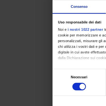
Consenso
2978.
THE 
Prof. Enzo 
Sciences. – Di
Uso responsabile dei dati
Noi e
i nostri 1022 partner
t
2979.
Journ
cookie per memorizzare e acce
Journalism 
personalizzati, misurare gli an
of Panorama a
chi utilizza i vostri dati e pe
digitale in cui avete effettua
2980.
Local 
dalla Dichiarazione sui cookie
Local and w
role of the loca
Con il tuo consenso, vorrem
Selezione
raccogliere informazi
Necessari
del
Identificare il tuo di
consenso
digitali).
Approfondisci come vengono el
modificare o ritirare il tuo 