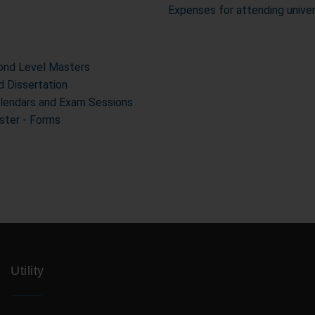
Expenses for attending unive
cond Level Masters
d Dissertation
alendars and Exam Sessions
ter - Forms
Utility