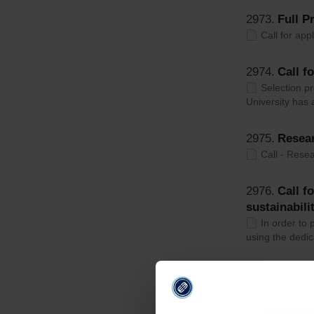
2973.
Full P
Call for appl
2974.
Call f
Selection pr
University has
2975.
Resear
Call - Resea
2976.
Call f
sustainabili
In order to 
using the dedi
2977.
Call f
Selection pr
2024, Official 