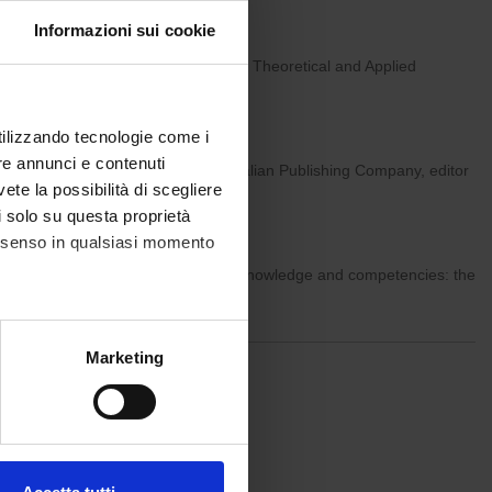
Informazioni sui cookie
esano (Director of the Department of Theoretical and Applied
utilizzando tecnologie come i
re annunci e contenuti
o Belpietro President of the Italian Publishing Company, editor
vete la possibilità di scegliere
li solo su questa proprietà
consenso in qualsiasi momento
aster is to provide the following knowledge and competencies: the
alche metro,
Marketing
980 of 3022
e specifiche (impronte
99
300
301
302
>
»
ezione dettagli
. Puoi