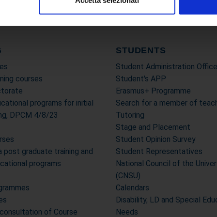
Accetta selezionati
nalizzare contenuti ed annunci, per fornire funzionalità dei socia
inoltre informazioni sul modo in cui utilizza il nostro sito con i 
icità e social media, i quali potrebbero combinarle con altre inform
lizzo dei loro servizi.
G
STUDENTS
es
Student Administration Offic
ning courses
Student's APP
torate
Erasmus+ Programme
cational programs for initial
Search for a member of teach
ning, DPCM 4/8/23
Tutoring
Stage and Placement
urses
Student Opinion Survey
post graduate training and
Student Representatives
ucational programs
National Council of the Unive
(CNSU)
ogrammes
Calendars
es
Disability, LD and Special Edu
 consultation of Course
Needs