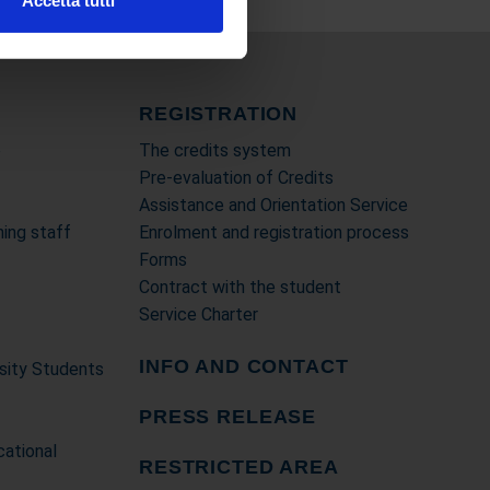
Accetta tutti
l media e per analizzare il
nostri partner che si occupano
azioni che ha fornito loro o
REGISTRATION
e
The credits system
Pre-evaluation of Credits
Assistance and Orientation Service
ing staff
Enrolment and registration process
Forms
Contract with the student
Service Charter
INFO AND CONTACT
rsity Students
PRESS RELEASE
cational
RESTRICTED AREA