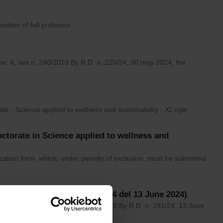
osition of full professor
, par. 6, law n. 240/2010 By R.D. n. 225/24, 30 may 2024, the
e - Science applied to wellness and sustainability - XL cyle
Doctorate in Science applied to wellness and
plication form, which, under penalty of exclusion, must be submitted
ciate Professor (R.D. n. 291/24 del 13 June 2024)
ant to art. 18, par. 1, law n. 240/2010 By R.D. n. 291/24, 13 June