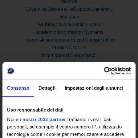
Ricerca
Governing Bodies of eCampus University
Branches
Multimedia Academic Library
Academic Information Systems
Tender Announcements and Competitions
Studies Centres
International Cooperation
The eLearning infrastructure
Events
Institutional websites and interacademic projects
Access to the Database of the Online Student Services
Consenso
Dettagli
Impostazioni degli annunci
In
Certified E-mail
Rector Inbox
Uso responsabile dei dati
TEACHING
Noi e
i nostri 1022 partner
trattiamo i vostri dati
Degree Courses
personali, ad esempio il vostro numero IP, utilizzando
Advanced training courses
tecnologie come i cookie per memorizzare e accedere