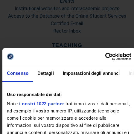
Events
Institutional websites and interacademic projects
Access to the Database of the Online Student Services
Certified E-mail
Rector Inbox
TEACHING
Degree Courses
Advanced training courses
Research Doctorate
Consenso
Dettagli
Impostazioni degli annunci
In
Qualifying educational programs for initial teacher training,
DPCM 4/8/23
Certifications
Uso responsabile dei dati
Individual Courses
Noi e
i nostri 1022 partner
trattiamo i vostri dati personali,
Mondo Scuola post graduate training and qualifying
ad esempio il vostro numero IP, utilizzando tecnologie
educational programs
come i cookie per memorizzare e accedere alle
Courses
informazioni sul vostro dispositivo al fine di pubblicare
Teaching Programmes
annunci e contenuti personalizzati, misurare gli annunci e i