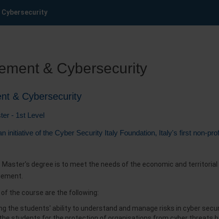
Cybersecurity
ment & Cybersecurity
t & Cybersecurity
er - 1st Level
n initiative of the Cyber Security Italy Foundation, Italy's first non-pro
 Master's degree is to meet the needs of the economic and territorial s
gement.
of the course are the following:
ng the students' ability to understand and manage risks in cyber secur
 the students for the protection of organisations from cyber threats b