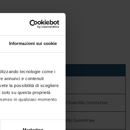
security.
Informazioni sui cookie
RSECURITY
utilizzando tecnologie come i
re annunci e contenuti
Professor
vete la possibilità di scegliere
li solo su questa proprietà
consenso in qualsiasi momento
r Security Foundation Technical and Scientific Committee
ity Foundation Technical and Scientific Committee
alche metro,
Marketing