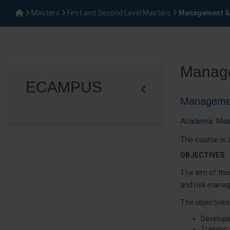
Masters
First and Second Level Masters
Management & 
Manage
ECAMPUS
Managemen
Academic Mast
The course is a
OBJECTIVES
The aim of this
and risk mana
The objectives 
Developi
Training