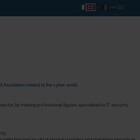
fit foundation related to the cyber world.
ector, by training professional figures specialised in IT security
ity.
y selecting secure cloud service providers and managing security in