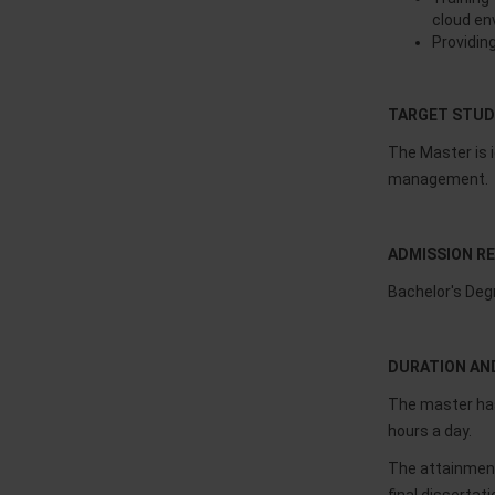
cloud en
Providin
TARGET STU
The Master is i
management.
ADMISSION R
Bachelor's Degr
DURATION AN
The master has 
hours a day.
The attainment 