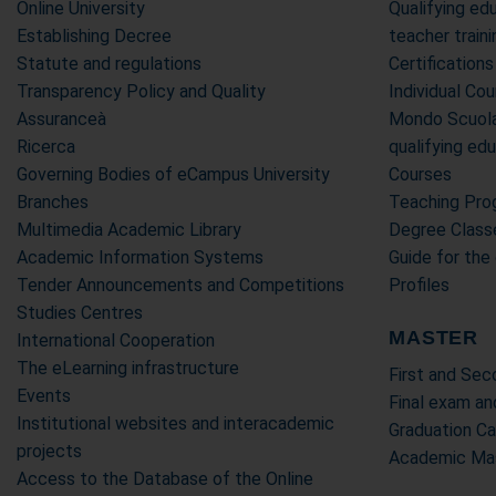
Online University
Qualifying edu
Establishing Decree
teacher trai
Statute and regulations
Certifications
Transparency Policy and Quality
Individual Co
Assuranceà
Mondo Scuola 
Ricerca
qualifying ed
Governing Bodies of eCampus University
Courses
Branches
Teaching Pr
Multimedia Academic Library
Degree Class
Academic Information Systems
Guide for the
Tender Announcements and Competitions
Profiles
Studies Centres
MASTER
International Cooperation
The eLearning infrastructure
First and Se
Events
Final exam an
Institutional websites and interacademic
Graduation C
projects
Academic Mas
Access to the Database of the Online