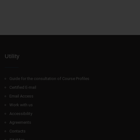
Utility
Guide for the consultation of Course Profiles
Certified E-mail
Email Access
Work with us
Accessibility
Agreements
Contacts
SiteMap