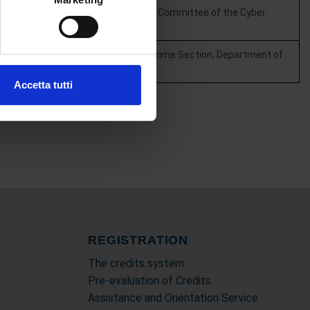
e specifiche (impronte
ctor of the Technical and Scientific Committee of the Cyber
ezione dettagli
. Puoi
of Environmental Health and Cyber Crime Section, Department of
Accetta tutti
l media e per analizzare il
nostri partner che si occupano
azioni che ha fornito loro o
REGISTRATION
e
The credits system
Pre-evaluation of Credits
Assistance and Orientation Service