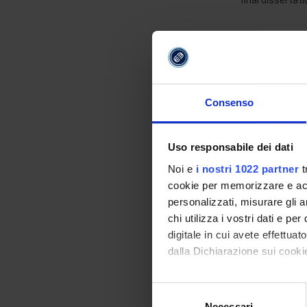
final disserta
LEARNING PA
A faculty of ex
Start your jou
Consenso
Uso responsabile dei dati
SUBJECT
Noi e
i nostri 1022 partner
t
cookie per memorizzare e acce
KNOWLEDGE
personalizzati, misurare gli an
chi utilizza i vostri dati e pe
digitale in cui avete effettua
ICT SECURIT
MANAGEMEN
dalla Dichiarazione sui cookie
CYBER INTEL
Con il tuo consenso, vorrem
Selezione
DEFENSE
raccogliere informazi
Necessari
del