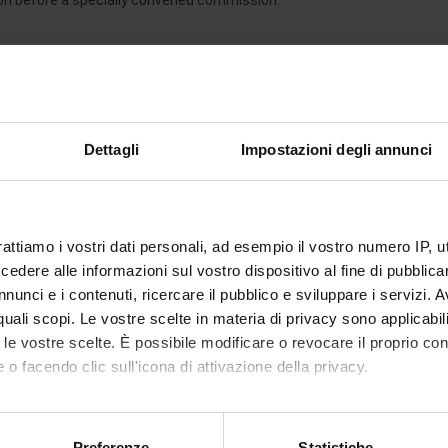
tion before a specially convened commission.
THWAY
perts and professionals of international relevance.
rney to professional excellence with our Master in Management & Cyber
Dettagli
Impostazioni degli annunci
MANAGEMENT & CYBE
SSD
CFU
PROFESSOR
rattiamo i vostri dati personali, ad esempio il vostro numero IP, 
dere alle informazioni sul vostro dispositivo al fine di pubblica
SECS-
 ECONOMY
9
ANTONELLA LAINO
- eCampus 
nunci e i contenuti, ricercare il pubblico e sviluppare i servizi. A
P/06
r quali scopi. Le vostre scelte in materia di privacy sono applicabi
to le vostre scelte. È possibile modificare o revocare il proprio 
Y
ING-
12
PASQUALE DE RINALDIS
- Cybe
T
INF/05
 o facendo clic sull'icona di attivazione della privacy.
LIGENCE &
ING-
mo anche:
12
SIMONE PEZZOLI
- Cyber Secur
INF/04
oni sulla tua posizione geografica, con un'approssimazione di qu
Preferenze
Statistiche