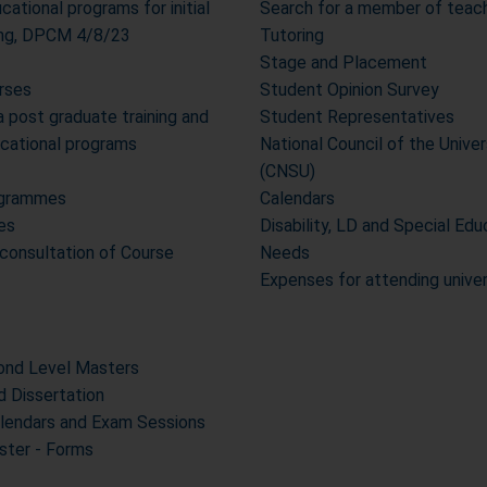
cational programs for initial
Search for a member of teach
ning, DPCM 4/8/23
Tutoring
Stage and Placement
urses
Student Opinion Survey
post graduate training and
Student Representatives
ucational programs
National Council of the Unive
(CNSU)
ogrammes
Calendars
es
Disability, LD and Special Edu
 consultation of Course
Needs
Expenses for attending unive
cond Level Masters
d Dissertation
alendars and Exam Sessions
ter - Forms