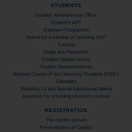
STUDENTS
pubblicità e social media, i quali potrebbero combinarle
con altre informazioni che ha fornito loro o che hanno
Student Administration Office
raccolto dal suo utilizzo dei loro servizi.
Student's APP
Erasmus+ Programme
Search for a member of teaching staff
Tutoring
Stage and Placement
Student Opinion Survey
Student Representatives
National Council of the University Students (CNSU)
Calendars
Disability, LD and Special Educational Needs
Expenses for attending university courses
REGISTRATION
The credits system
Pre-evaluation of Credits