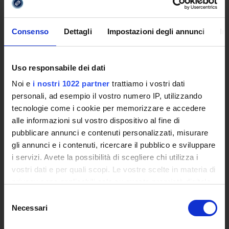
Ricerca
Governing Bodies of eCampus University
Branches
Consenso
Dettagli
Impostazioni degli annunci
In
Multimedia Academic Library
Academic Information Systems
Tender Announcements and Competitions
Uso responsabile dei dati
Studies Centres
Noi e
i nostri 1022 partner
trattiamo i vostri dati
International Cooperation
personali, ad esempio il vostro numero IP, utilizzando
The eLearning infrastructure
tecnologie come i cookie per memorizzare e accedere
Events
alle informazioni sul vostro dispositivo al fine di
Institutional websites and interacademic projects
pubblicare annunci e contenuti personalizzati, misurare
Access to the Database of the Online Student Services
gli annunci e i contenuti, ricercare il pubblico e sviluppare
Certified E-mail
i servizi. Avete la possibilità di scegliere chi utilizza i
Rector Inbox
vostri dati e per quali scopi. Le vostre scelte in materia di
privacy sono applicabili solo su questa proprietà digitale
TEACHING
in cui avete effettuato le vostre scelte. È possibile
Selezione
modificare o revocare il proprio consenso in qualsiasi
Necessari
Degree Courses
del
momento dalla Dichiarazione sui cookie o facendo clic
consenso
Advanced training courses