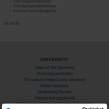
Prof. Focacci Francesco
Prof.ssa Fantinelli Stefania
Prof.ssa Cattoni Elisabetta
D.R. 47/26
UNIVERSITY
Video of the University
Promoting institution
The reasons behind a new University
Online University
Establishing Decree
Statute and regulations
Transparency Policy and Quality Assuranceà