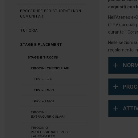
acquisiti con 
PROCEDURE PER STUDENTI NON
COMUNITARI
Nell’Ateneo e-C
(TPV), ai quali
TUTORIA
durante il Cors
Nelle sezioni s
STAGE E PLACEMENT
regolamento int
STAGE E TIROCINI
NORM
TIROCINI CURRICULARI
TPV – L-24
PROC
TPV – LM-51
PPV – LM-51
ATTI
TIROCINI
EXTRACURRICULARI
TIROCINIO
PROFESSIONALE POST
LAUREAM PER