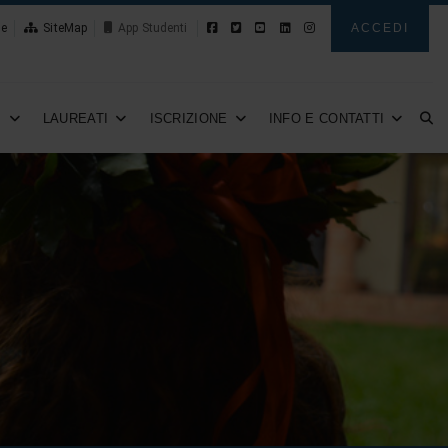
le
SiteMap
Novità
ACCEDI
I
LAUREATI
ISCRIZIONE
INFO E CONTATTI