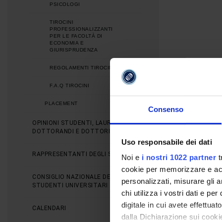
PSICOLOGI
TIROCINI
PROFESSIONALIZZANTI
PER LE FACOLTÀ DI
ECONOMIA E
GIURISPRUDENZA
REGOLAMENTI TIROCINI
F.A.Q TIROCINI
PLACEMENT
Consenso
OPINIONI STUDENTI, LAUREATI,
DOTTORANDI E DOTTORI
Uso responsabile dei dati
RAPPRESENTANTI DEGLI STUDENTI
Noi e
i nostri 1022 partner
t
cookie per memorizzare e acce
CONSIGLIO NAZIONALE DEGLI
personalizzati, misurare gli an
STUDENTI UNIVERSITARI
chi utilizza i vostri dati e pe
digitale in cui avete effettua
CALENDARI
dalla Dichiarazione sui cookie