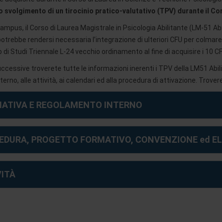
lo svolgimento di un tirocinio pratico-valutativo (TPV) durante il Co
ampus, il Corso di Laurea Magistrale in Psicologia Abilitante (LM-51 Abi
 potrebbe rendersi necessaria l’integrazione di ulteriori CFU per colmare 
o di Studi Triennale L-24 vecchio ordinamento al fine di acquisire i 10 C
uccessive troverete tutte le informazioni inerenti i TPV della LM51 Abili
erno, alle attività, ai calendari ed alla procedura di attivazione. Trover
ATIVA E REGOLAMENTO INTERNO
EDURA, PROGETTO FORMATIVO, CONVENZIONE ed E
VITÀ