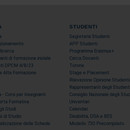
A
STUDENTI
a
Segreteria Studenti
ezionamento
APP Studenti
Ricerca
Programma Erasmus+
tanti di formazione iniziale
Cerca Docenti
anti DPCM 4/8/23
Tutoria
i e Alta Formazione
Stage e Placement
e
Rilevazione Opinione Studenti
Rappresentanti degli Student
- Corsi per Insegnanti
Consiglio Nazionale degli Stu
erta Formativa
Univeritari
li Studi
Calendari
si di Studio
Disabilità, DSA e BES
ualizzazione delle Schede
Modello 730 Precompilato