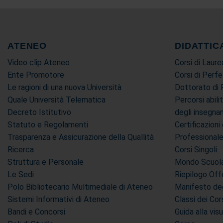
ATENEO
DIDATTIC
Video clip Ateneo
Corsi di Laure
Ente Promotore
Corsi di Perf
Le ragioni di una nuova Università
Dottorato di 
Quale Università Telematica
Percorsi abili
Decreto Istitutivo
degli insegn
Statuto e Regolamenti
Certificazion
Trasparenza e Assicurazione della Quallità
Professional
Ricerca
Corsi Singoli
Struttura e Personale
Mondo Scuola 
Le Sedi
Riepilogo Off
Polo Bibliotecario Multimediale di Ateneo
Manifesto deg
Sistemi Informativi di Ateneo
Classi dei Cor
Bandi e Concorsi
Guida alla vis