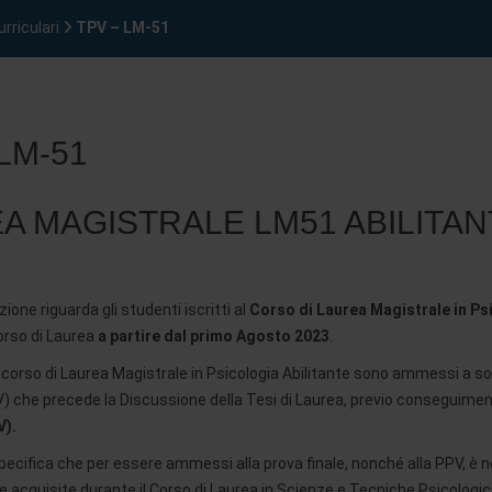
urriculari
TPV – LM-51
LM-51
A MAGISTRALE LM51 ABILITAN
ione riguarda gli studenti iscritti al
Corso di Laurea Magistrale in Ps
Corso di Laurea
a partire dal primo Agosto 2023
.
l corso di Laurea Magistrale in Psicologia Abilitante sono ammessi a s
V) che precede la Discussione della Tesi di Laurea, previo conseguimento 
V).
ecifica che per essere ammessi alla prova finale, nonché alla PPV, è ne
 acquisite durante il Corso di Laurea in Scienze e Tecniche Psicologi