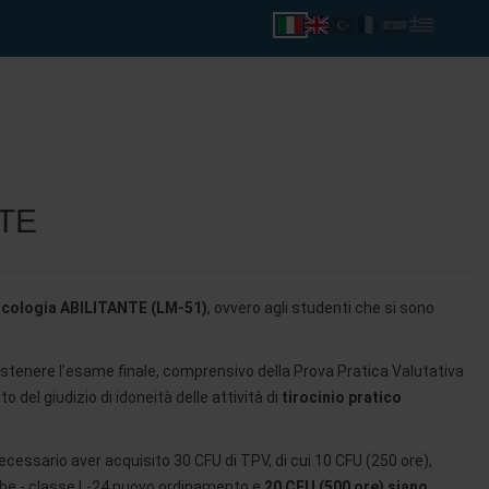
TE
icologia
ABILITANTE (LM-51)
, ovvero agli studenti che si sono
ostenere l’esame finale, comprensivo della Prova Pratica Valutativa
del giudizio di idoneità delle attività di
tirocinio pratico
cessario aver acquisito 30 CFU di TPV, di cui 10 CFU (250 ore),
che - classe L-24 nuovo ordinamento e
20 CFU (500 ore) siano