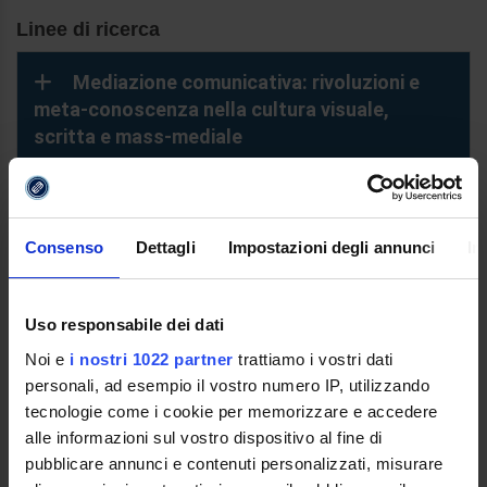
Linee di ricerca
Mediazione comunicativa: rivoluzioni e
meta-conoscenza nella cultura visuale,
scritta e mass-mediale
Metamorfosi circolazioni e circolarità del
testo: traduzione e transmedialità. Dalle
Consenso
Dettagli
Impostazioni degli annunci
In
pratiche discorsive al mercato
Pensare la rete: il ruolo dell'informazione
Uso responsabile dei dati
nello sviluppo culturale, economico e sociale
Noi e
i nostri 1022 partner
trattiamo i vostri dati
personali, ad esempio il vostro numero IP, utilizzando
Spazi mediali: intersezioni fra linguaggi e
tecnologie come i cookie per memorizzare e accedere
cultura digitale
alle informazioni sul vostro dispositivo al fine di
pubblicare annunci e contenuti personalizzati, misurare