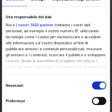
Uso responsabile dei dati
Noi e
i nostri 1022 partner
trattiamo i vostri dati
personali, ad esempio il vostro numero IP, utilizzando
ATENEO
tecnologie come i cookie per memorizzare e accedere
alle informazioni sul vostro dispositivo al fine di
Video clip Ateneo
pubblicare annunci e contenuti personalizzati, misurare
Ente Promotore
gli annunci e i contenuti, ricercare il pubblico e sviluppare
Le ragioni di una nuova Università
i servizi. Avete la possibilità di scegliere chi utilizza i
Quale Università Telematica
vostri dati e per quali scopi. Le vostre scelte in materia di
Decreto Istitutivo
privacy sono applicabili solo su questa proprietà digitale
Statuto e Regolamenti
in cui avete effettuato le vostre scelte. È possibile
Selezione
Trasparenza e Assicurazione della Quallità
modificare o revocare il proprio consenso in qualsiasi
Necessari
del
Ricerca
momento dalla Dichiarazione sui cookie o facendo clic
consenso
Struttura e Personale
sull'icona di attivazione della privacy.
Le Sedi
Preferenze
Polo Bibliotecario Multimediale di Ateneo
Con il tuo consenso, vorremmo anche: