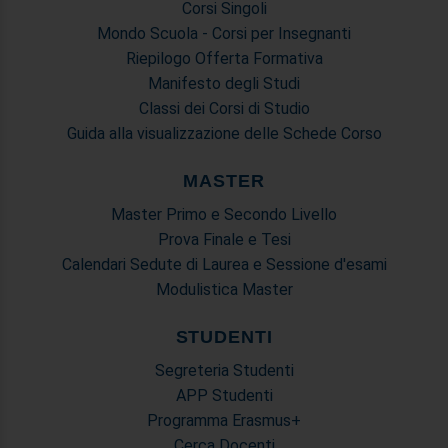
raccolto dal suo utilizzo dei loro servizi.
Corsi Singoli
Mondo Scuola - Corsi per Insegnanti
Riepilogo Offerta Formativa
Manifesto degli Studi
Classi dei Corsi di Studio
Guida alla visualizzazione delle Schede Corso
MASTER
Master Primo e Secondo Livello
Prova Finale e Tesi
Calendari Sedute di Laurea e Sessione d'esami
Modulistica Master
STUDENTI
Segreteria Studenti
APP Studenti
Programma Erasmus+
Cerca Docenti