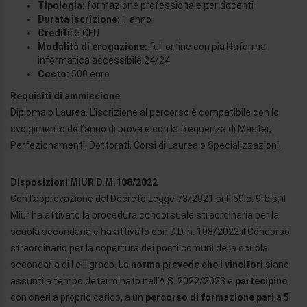
Tipologia:
formazione professionale per docenti
Durata iscrizione:
1 anno
Crediti:
5 CFU
Modalità di erogazione:
full online con piattaforma
informatica accessibile 24/24
Costo:
500 euro
Requisiti di ammissione
Diploma o Laurea. L’iscrizione al percorso è compatibile con lo
svolgimento dell’anno di prova e con la frequenza di Master,
Perfezionamenti, Dottorati, Corsi di Laurea o Specializzazioni.
Disposizioni MIUR D.M.108/2022
Con l’approvazione del Decreto Legge 73/2021 art. 59 c. 9-bis, il
Miur ha attivato la procedura concorsuale straordinaria per la
scuola secondaria e ha attivato con D.D. n. 108/2022 il Concorso
straordinario per la copertura dei posti comuni della scuola
secondaria di I e II grado. La
norma prevede che i vincitori
siano
assunti a tempo determinato nell’A.S. 2022/2023 e
partecipino
con oneri a proprio carico, a un
percorso di formazione pari a 5