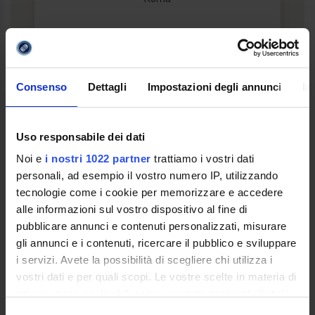
Scarica la locandina
Consenso
Dettagli
Impostazioni degli annunci
In
Uso responsabile dei dati
Noi e
i nostri 1022 partner
trattiamo i vostri dati
personali, ad esempio il vostro numero IP, utilizzando
tecnologie come i cookie per memorizzare e accedere
alle informazioni sul vostro dispositivo al fine di
pubblicare annunci e contenuti personalizzati, misurare
gli annunci e i contenuti, ricercare il pubblico e sviluppare
i servizi. Avete la possibilità di scegliere chi utilizza i
vostri dati e per quali scopi. Le vostre scelte in materia di
privacy sono applicabili solo su questa proprietà digitale
in cui avete effettuato le vostre scelte. È possibile