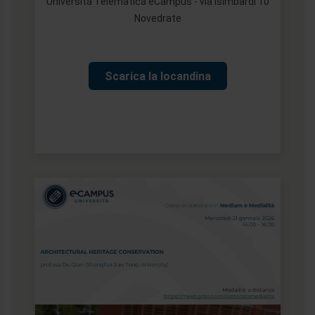
Università Telematica eCampus - via Isimbardi 10
Novedrate
Scarica la locandina