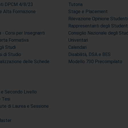
anti DPCM 4/8/23
Tutoria
i e Alta Formazione
Stage e Placement
e
Rilevazione Opinione Studenti
Rappresentanti degli Student
- Corsi per Insegnanti
Consiglio Nazionale degli Stu
erta Formativa
Univeritari
li Studi
Calendari
si di Studio
Disabilità, DSA e BES
ualizzazione delle Schede
Modello 730 Precompilato
 e Secondo Livello
e Tesi
ute di Laurea e Sessione
Master