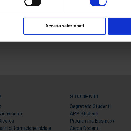
le date di esame scrivere a
certificazioni.it@uniecampus.it
aborati i tuoi dati personali e imposta le tue preferenze nella
s
consenso in qualsiasi momento dalla Dichiarazione sui cookie.
Accetta selezionati
nalizzare contenuti ed annunci, per fornire funzionalità dei socia
inoltre informazioni sul modo in cui utilizza il nostro sito con i 
icità e social media, i quali potrebbero combinarle con altre inform
lizzo dei loro servizi.
A
STUDENTI
a
Segreteria Studenti
ezionamento
APP Studenti
Ricerca
Programma Erasmus+
tanti di formazione iniziale
Cerca Docenti