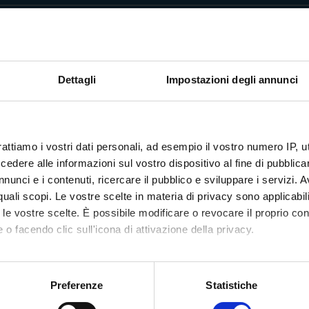
MP 2.2 (Nessun Prerequisito)
MP 2.2 (Prerequisito ICDL Base)
Dettagli
Impostazioni degli annunci
MP 2.2 (Prerequisito ICDL Full Standard)
OMPEDU
rattiamo i vostri dati personali, ad esempio il vostro numero IP, 
dere alle informazioni sul vostro dispositivo al fine di pubblica
rd (SC)
nunci e i contenuti, ricercare il pubblico e sviluppare i servizi. A
r quali scopi. Le vostre scelte in materia di privacy sono applicabi
 è un documento ufficiale e personale, emesso da AICA, costituito mat
to le vostre scelte. È possibile modificare o revocare il proprio 
ilita il suo proprietario all’effettuazione di esami ICDL e consente la r
 o facendo clic sull'icona di attivazione della privacy.
tivo univoco, è di proprietà del candidato che l’ha acquistata 
e, per esigenze di registrazione.
mo anche:
ta agli esami ICDL come il libretto universitario rispetto agli esami di un
oni sulla tua posizione geografica, con un'approssimazione di qu
Preferenze
Statistiche
ida a questo documento per la registrazione delle certificazioni BAS
spositivo, scansionandolo attivamente alla ricerca di caratteristich