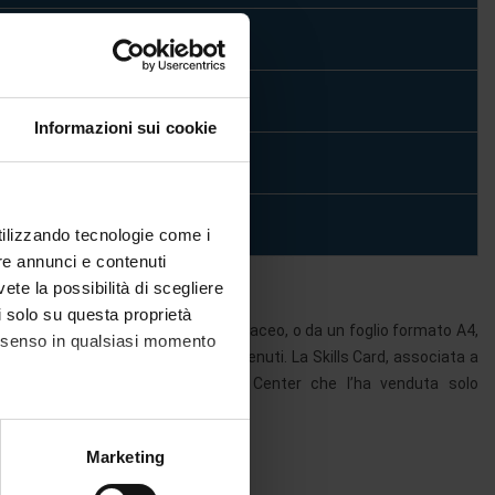
Informazioni sui cookie
utilizzando tecnologie come i
re annunci e contenuti
vete la possibilità di scegliere
li solo su questa proprietà
erialmente da un tesserino, se cartaceo, o da un foglio formato A4,
consenso in qualsiasi momento
egistrazione degli esami via via sostenuti. La Skills Card, associata a
e può essere trattenuta dal Test Center che l’ha venduta solo
iversità.
alche metro,
Marketing
E E FULL STANDARD.
e specifiche (impronte