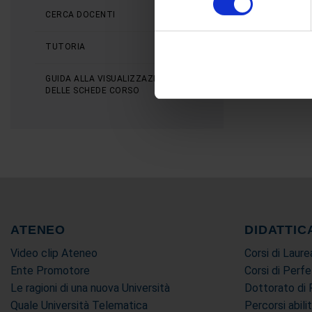
Per conoscere 
digitali).
CERCA DOCENTI
Approfondisci come vengono el
modificare o ritirare il tuo 
TUTORIA
Utilizziamo i cookie per perso
GUIDA ALLA VISUALIZZAZIONE
DELLE SCHEDE CORSO
nostro traffico. Condividiamo 
di analisi dei dati web, pubbl
che hanno raccolto dal suo uti
ATENEO
DIDATTIC
Video clip Ateneo
Corsi di Laure
Ente Promotore
Corsi di Perf
Le ragioni di una nuova Università
Dottorato di 
Quale Università Telematica
Percorsi abili