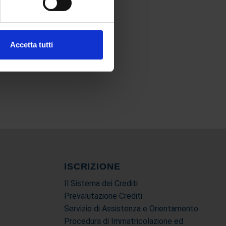
ezione dettagli
. Puoi
Accetta tutti
l media e per analizzare il
nostri partner che si occupano
azioni che ha fornito loro o
ISCRIZIONE
Il Sistema dei Crediti
Prevalutazione Crediti
Servizio di Assistenza e Orientamento
Procedura di Immatricolazione ed