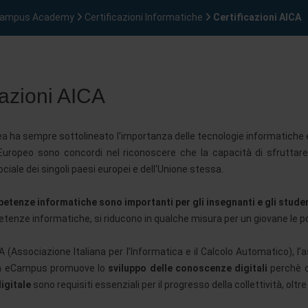
 eCampus Academy
Certificazioni Informatiche
Certificazioni AICA
cazioni AICA
a ha sempre sottolineato l'importanza delle tecnologie informatiche e d
Europeo sono concordi nel riconoscere che la capacità di sfruttare 
iale dei singoli paesi europei e dell'Unione stessa.
etenze informatiche sono importanti per gli insegnanti e gli stude
enze informatiche, si riducono in qualche misura per un giovane le poss
 (Associazione Italiana per l’Informatica e il Calcolo Automatico), l’a
ità eCampus promuove lo
sviluppo delle conoscenze digitali
perchè 
igitale
sono requisiti essenziali per il progresso della collettività, olt