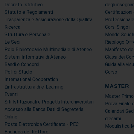
Decreto Istitutivo
degli insegn
Statuto e Regolamenti
Certificazion
Trasparenza e Assicurazione della Quallità
Professional
Ricerca
Corsi Singoli
Struttura e Personale
Mondo Scuola 
Le Sedi
Riepilogo Off
Polo Bibliotecario Multimediale di Ateneo
Manifesto deg
Sistemi Informativi di Ateneo
Classi dei Cor
Bandi e Concorsi
Guida alla vis
Poli di Studio
Corso
International Cooperation
MASTER
L'infrastruttura di e-Learning
Eventi
Master Primo
Siti Istituzionali e Progetti Interuniversitari
Prova Finale 
Accesso alla Banca Dati di Segreteria
Calendari Sed
Online
d'esami
Posta Elettronica Certificata - PEC
Modulistica 
Bacheca del Rettore