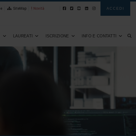
le
SiteMap
App Studenti
ACCEDI
I
LAUREATI
ISCRIZIONE
INFO E CONTATTI