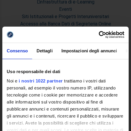
L'infrastruttura di e-Learning
Eventi
Siti Istituzionali e Progetti Interuniversitari
Accesso alla Banca Dati di Segreteria Online
Posta Elettronica Certificata - PEC
Bacheca del Rettore
Consenso
Dettagli
Impostazioni degli annunci
In
DIDATTICA
Corsi di Laurea
Corsi di Perfezionamento
Uso responsabile dei dati
Dottorato di Ricerca
Noi e
i nostri 1022 partner
trattiamo i vostri dati
Percorsi abilitanti di formazione iniziale degli insegnanti
personali, ad esempio il vostro numero IP, utilizzando
DPCM 4/8/23
tecnologie come i cookie per memorizzare e accedere
Certificazioni e Alta Formazione Professionale
alle informazioni sul vostro dispositivo al fine di
Corsi Singoli
pubblicare annunci e contenuti personalizzati, misurare
Mondo Scuola - Corsi per Insegnanti
gli annunci e i contenuti, ricercare il pubblico e sviluppare
Riepilogo Offerta Formativa
i servizi. Avete la possibilità di scegliere chi utilizza i
Manifesto degli Studi
vostri dati e per quali scopi. Le vostre scelte in materia di