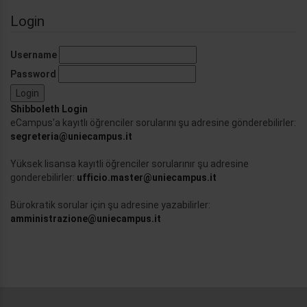
Login
Username
Password
Shibboleth Login
eCampus'a kayıtlı öğrenciler sorularını şu adresine gönderebilirler:
segreteria@uniecampus.it
Yüksek lisansa kayıtli öğrenciler sorularınır şu adresine
gonderebilirler:
ufficio.master@uniecampus.it
Bürokratik sorular için şu adresine yazabilirler:
amministrazione@uniecampus.it