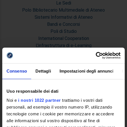
Le Sedi
Polo Bibliotecario Multimediale di Ateneo
Sistemi Informativi di Ateneo
Bandi e Concorsi
Poli di Studio
International Cooperation
L'infrastruttura di e-Learning
Eventi
Siti Istituzionali e Progetti Interuniversitari
Accesso alla Banca Dati di Segreteria Online
Consenso
Dettagli
Impostazioni degli annunci
In
Posta Elettronica Certificata - PEC
Bacheca del Rettore
Uso responsabile dei dati
DIDATTICA
Noi e
i nostri 1022 partner
trattiamo i vostri dati
Corsi di Laurea
personali, ad esempio il vostro numero IP, utilizzando
Corsi di Perfezionamento
tecnologie come i cookie per memorizzare e accedere
Dottorato di Ricerca
alle informazioni sul vostro dispositivo al fine di
Percorsi abilitanti di formazione iniziale degli insegnanti