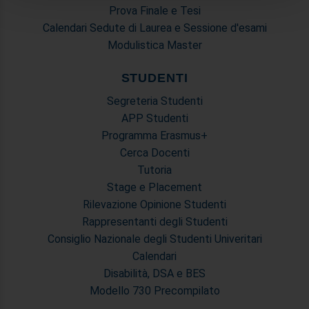
Prova Finale e Tesi
informazioni sul modo in cui utilizza il nostro sito con i
Calendari Sedute di Laurea e Sessione d'esami
nostri partner che si occupano di analisi dei dati web,
Modulistica Master
pubblicità e social media, i quali potrebbero combinarle
con altre informazioni che ha fornito loro o che hanno
STUDENTI
raccolto dal suo utilizzo dei loro servizi.
Segreteria Studenti
APP Studenti
Programma Erasmus+
Cerca Docenti
Tutoria
Stage e Placement
Rilevazione Opinione Studenti
Rappresentanti degli Studenti
Consiglio Nazionale degli Studenti Univeritari
Calendari
Disabilità, DSA e BES
Modello 730 Precompilato