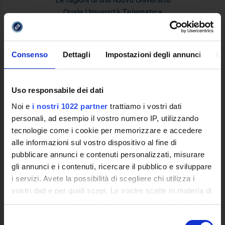
Quale Università Telematica
Decreto Istitutivo
Statuto e Regolamenti
Trasparenza e Assicurazione della Quallità
Consenso
Dettagli
Impostazioni degli annunci
In
Ricerca
Struttura e Personale
Le Sedi
Uso responsabile dei dati
Polo Bibliotecario Multimediale di Ateneo
Noi e
i nostri 1022 partner
trattiamo i vostri dati
Sistemi Informativi di Ateneo
personali, ad esempio il vostro numero IP, utilizzando
Bandi e Concorsi
tecnologie come i cookie per memorizzare e accedere
Poli di Studio
alle informazioni sul vostro dispositivo al fine di
International Cooperation
pubblicare annunci e contenuti personalizzati, misurare
L'infrastruttura di e-Learning
gli annunci e i contenuti, ricercare il pubblico e sviluppare
Eventi
i servizi. Avete la possibilità di scegliere chi utilizza i
Siti Istituzionali e Progetti Interuniversitari
vostri dati e per quali scopi. Le vostre scelte in materia di
Accesso alla Banca Dati di Segreteria Online
privacy sono applicabili solo su questa proprietà digitale
Posta Elettronica Certificata - PEC
in cui avete effettuato le vostre scelte. È possibile
Selezione