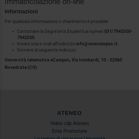
Immatricolazione on-line
Informazioni
Per qualsiasi informazione o chiarimento è possibile:
Contattare la Segreteria Studenti ai numeri
031/7942500-
7942505
;
Inviare una e-mail all’indirizzo
info@uniecampus.it
;
Scrivere al seguente indirizzo:
Università telematica eCampus, Via Isimbardi, 10 - 22060
Novedrate (CO)
ATENEO
Video clip Ateneo
Ente Promotore
Le ragioni di una nuova Università