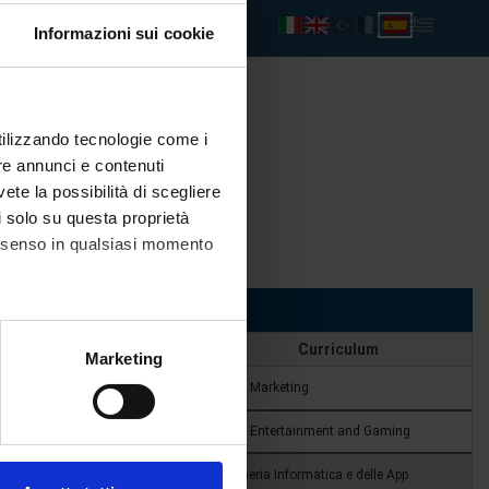
Informazioni sui cookie
utilizzando tecnologie come i
re annunci e contenuti
vete la possibilità di scegliere
li solo su questa proprietà
consenso in qualsiasi momento
alche metro,
Marketing
e specifiche (impronte
ezione dettagli
. Puoi