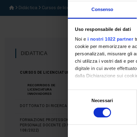
Didáctica
Cursos de licenciatura
Recorridos de Licenci
Consenso
Uso responsabile dei dati
Noi e
i nostri 1022 partner
t
Recorr
cookie per memorizzare e acce
DIDATTICA
personalizzati, misurare gli an
chi utilizza i vostri dati e pe
digitale in cui avete effettua
CURSOS DE LICENCIATURA
dalla Dichiarazione sui cookie
RECORRIDOS DE
Con il tuo consenso, vorrem
LICENCIATURA
Selezione
INNOVADORES
raccogliere informazi
Necessari
del
Identificare il tuo di
DOTTORATO DI RICERCA
consenso
digitali).
FORMAZIONE PROFESSIONALE DEL
Approfondisci come vengono el
PERSONALE DOCENTE (D.M.
modificare o ritirare il tuo 
108/2022)