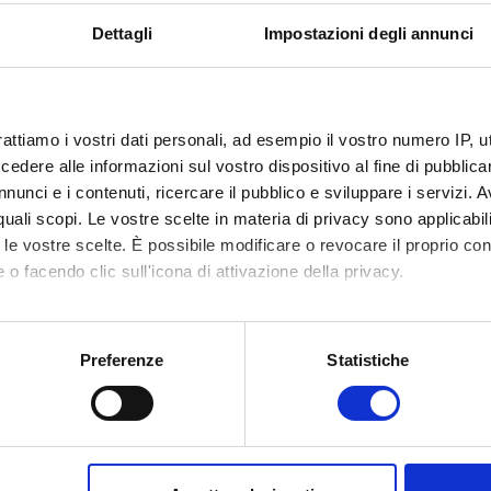
atura innovadores
Dettagli
Impostazioni degli annunci
rattiamo i vostri dati personali, ad esempio il vostro numero IP, 
idos de Licenciatura innovadores
dere alle informazioni sul vostro dispositivo al fine di pubblica
nunci e i contenuti, ricercare il pubblico e sviluppare i servizi. A
r quali scopi. Le vostre scelte in materia di privacy sono applicabi
to le vostre scelte. È possibile modificare o revocare il proprio 
 o facendo clic sull'icona di attivazione della privacy.
mo anche:
oni sulla tua posizione geografica, con un'approssimazione di qu
Preferenze
Statistiche
spositivo, scansionandolo attivamente alla ricerca di caratteristich
aborati i tuoi dati personali e imposta le tue preferenze nella
s
consenso in qualsiasi momento dalla Dichiarazione sui cookie.