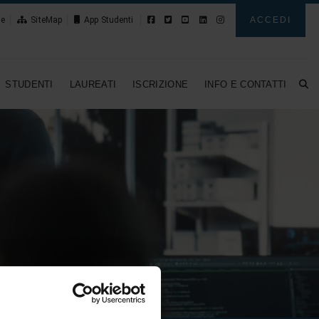
le
SiteMap
App Studenti
ACCEDI
STUDENTI
LAUREATI
ISCRIZIONE
INFO E CONTATTI