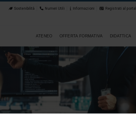
Sostenibilità
Numeri Utili
Informazioni
Registrati al porta
ATENEO
OFFERTA FORMATIVA
DIDATTICA