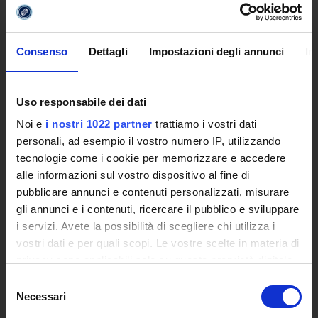
Statuto e Regolamenti
Trasparenza e Assicurazione della Quallità
Ricerca
Consenso
Dettagli
Impostazioni degli annunci
In
Struttura e Personale
Le Sedi
Polo Bibliotecario Multimediale di Ateneo
Uso responsabile dei dati
Sistemi Informativi di Ateneo
Noi e
i nostri 1022 partner
trattiamo i vostri dati
Bandi e Concorsi
personali, ad esempio il vostro numero IP, utilizzando
Poli di Studio
tecnologie come i cookie per memorizzare e accedere
International Cooperation
alle informazioni sul vostro dispositivo al fine di
L'infrastruttura di e-Learning
pubblicare annunci e contenuti personalizzati, misurare
Eventi
gli annunci e i contenuti, ricercare il pubblico e sviluppare
Siti Istituzionali e Progetti Interuniversitari
i servizi. Avete la possibilità di scegliere chi utilizza i
Accesso alla Banca Dati di Segreteria Online
vostri dati e per quali scopi. Le vostre scelte in materia di
Posta Elettronica Certificata - PEC
privacy sono applicabili solo su questa proprietà digitale
Bacheca del Rettore
in cui avete effettuato le vostre scelte. È possibile
Selezione
modificare o revocare il proprio consenso in qualsiasi
Necessari
del
DIDATTICA
momento dalla Dichiarazione sui cookie o facendo clic
consenso