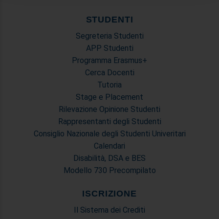
nostri partner che si occupano di analisi dei dati web,
pubblicità e social media, i quali potrebbero combinarle
STUDENTI
con altre informazioni che ha fornito loro o che hanno
Segreteria Studenti
raccolto dal suo utilizzo dei loro servizi.
APP Studenti
Programma Erasmus+
Cerca Docenti
Tutoria
Stage e Placement
Rilevazione Opinione Studenti
Rappresentanti degli Studenti
Consiglio Nazionale degli Studenti Univeritari
Calendari
Disabilità, DSA e BES
Modello 730 Precompilato
ISCRIZIONE
Il Sistema dei Crediti