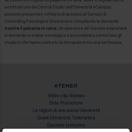
Gli studenti in regola col pagamento delle tasse e regolarmente
iscritti ad uno dei Corsi di Studio dell’Università eCampus
possono presentare richiesta di accesso al Servizio di
Counseling Psicologico Universitario compilando la domanda
tramite il pulsante in calce.
Un operatore del Servizio esaminerà
le domande in ordine cronologico e provvederà a contattare gli
studenti che hanno inoltrato la domanda entro una settimana.
ATENEO
Video clip Ateneo
Ente Promotore
Le ragioni di una nuova Università
Quale Università Telematica
Decreto Istitutivo