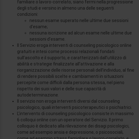
familiare o lavoro-correlato, siano fermi nella progressione
degli studi e versino in almeno una delle seguenti
condizioni:
nessun esame superato nelle ultime due sessioni
d’esame;
nessuna iscrizione ad alcun esame nelle ultime due
sessioni d’esame.
Il Servizio eroga interventi di counseling psicologico online
gratuiti e intesi come processi relazionali fondati
sull’ascolto e il supporto, e caratterizzati dall’utilizzo di
abilità e strategie finalizzate all’attivazione e alla
riorganizzazione delle risorse personali dell’individuo, al fine
di rendere possibili scelte e cambiamenti in situazioni
percepite come difficili dalla persona stessa, nel pieno
rispetto dei suoi valori e delle sue capacità di
autodeterminazione.
Il servizio non eroga interventi diversi dal counseling
psicologico, quali interventi psicoterapeutici o psichiatrici.
L’intervento di counseling psicologico consiste in massimo
6 colloqui online con un operatore del Servizio. Il primo
colloquio è dedicato alla rilevazione dei disagi psicologici,
come ad esempio ansia e depressione, o psicosociali,
come ad esempio stress famigliare o lavoro-correlato, e