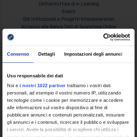
L'infrastruttura di e-Learning
Eventi
Siti Istituzionali e Progetti Interuniversitari
Accesso alla Banca Dati di Segreteria Online
Posta Elettronica Certificata - PEC
Bacheca del Rettore
Consenso
Dettagli
Impostazioni degli annunci
In
DIDATTICA
Corsi di Laurea
Corsi di Perfezionamento
Uso responsabile dei dati
Dottorato di Ricerca
Noi e
i nostri 1022 partner
trattiamo i vostri dati
Percorsi abilitanti di formazione iniziale degli insegnanti
personali, ad esempio il vostro numero IP, utilizzando
DPCM 4/8/23
tecnologie come i cookie per memorizzare e accedere
Certificazioni e Alta Formazione Professionale
alle informazioni sul vostro dispositivo al fine di
Corsi Singoli
pubblicare annunci e contenuti personalizzati, misurare
Mondo Scuola - Corsi per Insegnanti
gli annunci e i contenuti, ricercare il pubblico e sviluppare
Riepilogo Offerta Formativa
i servizi. Avete la possibilità di scegliere chi utilizza i
Manifesto degli Studi
vostri dati e per quali scopi. Le vostre scelte in materia di