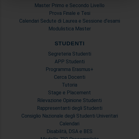
analizzare il nostro traffico. Condividiamo inoltre
Master Primo e Secondo Livello
informazioni sul modo in cui utilizza il nostro sito con i
Prova Finale e Tesi
nostri partner che si occupano di analisi dei dati web,
Calendari Sedute di Laurea e Sessione d'esami
pubblicità e social media, i quali potrebbero combinarle
Modulistica Master
con altre informazioni che ha fornito loro o che hanno
raccolto dal suo utilizzo dei loro servizi.
STUDENTI
Segreteria Studenti
APP Studenti
Programma Erasmus+
Cerca Docenti
Tutoria
Stage e Placement
Rilevazione Opinione Studenti
Rappresentanti degli Studenti
Consiglio Nazionale degli Studenti Univeritari
Calendari
Disabilità, DSA e BES