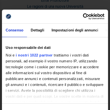
Ente Promotore
Le ragioni di una nuova Università
Quale Università Telematica
Decreto Istitutivo
Statuto e Regolamenti
Consenso
Dettagli
Impostazioni degli annunci
In
Trasparenza e Assicurazione della Quallità
Ricerca
Struttura e Personale
Uso responsabile dei dati
Le Sedi
Noi e
i nostri 1022 partner
trattiamo i vostri dati
Polo Bibliotecario Multimediale di Ateneo
personali, ad esempio il vostro numero IP, utilizzando
Sistemi Informativi di Ateneo
tecnologie come i cookie per memorizzare e accedere
Bandi e Concorsi
alle informazioni sul vostro dispositivo al fine di
Poli di Studio
pubblicare annunci e contenuti personalizzati, misurare
International Cooperation
gli annunci e i contenuti, ricercare il pubblico e sviluppare
L'infrastruttura di e-Learning
i servizi. Avete la possibilità di scegliere chi utilizza i
Eventi
vostri dati e per quali scopi. Le vostre scelte in materia di
Siti Istituzionali e Progetti Interuniversitari
privacy sono applicabili solo su questa proprietà digitale
Accesso alla Banca Dati di Segreteria Online
in cui avete effettuato le vostre scelte. È possibile
Selezione