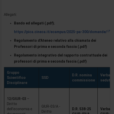
Allegati:
Bando ed allegati (.pdf)
;
https://pica.cineca.it/ecampus/2025-pa-300/domande/
Regolamento d'Ateneo relativo alla chiamata dei
Professori di prima e seconda fascia (.pdf)
Regolamento integrativo del rapporto contrattuale dei
professori di prima e seconda fascia (.pdf)
Gruppo
D.R. nomina
Verbale
Scientifico
SSD
commissione
seduta
Disciplinare
12/GIUR-03
–
Diritto
GIUR-03/A -
dell’economia e
D.R. 538-25
Verbale 
Diritto