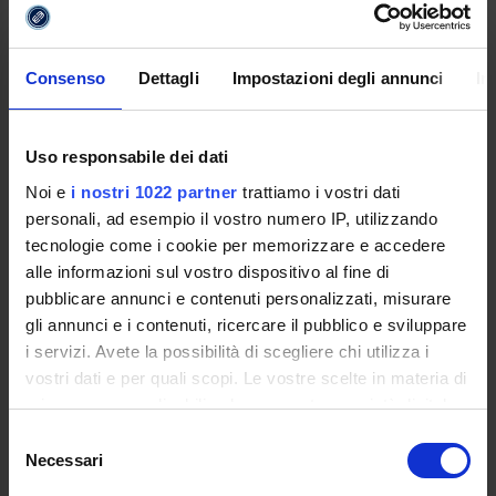
finanza aziendale
13/ECON-07
–
ECON-07/A –
Consenso
Dettagli
Impostazioni degli annunci
In
Economia e
Economia e
gestione delle
gestione delle
imprese
imprese
Uso responsabile dei dati
Noi e
i nostri 1022 partner
trattiamo i vostri dati
personali, ad esempio il vostro numero IP, utilizzando
12/GIUR-06
–
GIUR-06/A -
tecnologie come i cookie per memorizzare e accedere
Diritto
Diritto
D.R. 503-25
Verbale 
alle informazioni sul vostro dispositivo al fine di
amministrativo e
amministrativo
GIUR-06/A
GIUR-06
pubblicare annunci e contenuti personalizzati, misurare
pubblico
e pubblico
gli annunci e i contenuti, ricercare il pubblico e sviluppare
i servizi. Avete la possibilità di scegliere chi utilizza i
vostri dati e per quali scopi. Le vostre scelte in materia di
privacy sono applicabili solo su questa proprietà digitale
12/GIUR-09
–
GIUR-09/A -
D.R. 616-25
Verbale 
in cui avete effettuato le vostre scelte. È possibile
Selezione
Diritto
Diritto
GIUR-09/A
GIUR-09
modificare o revocare il proprio consenso in qualsiasi
Necessari
internazionale
internazionale
del
momento dalla Dichiarazione sui cookie o facendo clic
consenso