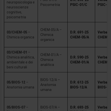
neuropsicologia e
Psicometria
PSIC-01/C
PSIC-01
neuroscienze
cognitive,
psicometria
CHEM-05/A –
03/CHEM-05
–
D.R. 691-25
Verbale 
Chimica
Chimica organica
CHEM-05/A
CHEM-0
organica
03/CHEM-01
–
CHEM-01/A –
Chimica analitica,
D.R. 590-25
Verbale 
Chimica
ambientale e dei
CHEM-01/A
CHEM-0
analitica
beni culturali
BIOS-12/A –
05/BIOS-12
–
D.R. 612-25
Verbale 
Anatomia
Anatomia umana
BIOS-12/A
BIOS-12
umana
05/BIOS-07
–
BIOS-07/A –
D.R. 693-25
Verbale 