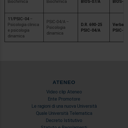
Biochimica
Biochimica
BIOS-07/A
BIOS-07
11/PSIC-04
–
PSIC-04/A –
Psicologia clinica
D.R. 690-25
Verbale 
Psicologia
e psicologia
PSIC-04/A
PSIC-04
dinamica
dinamica
ATENEO
Video clip Ateneo
Ente Promotore
Le ragioni di una nuova Università
Quale Università Telematica
Decreto Istitutivo
Statuto e Regolamenti