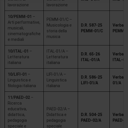
nostri partner che si occupano di analisi dei dati web,
lavorazione
lavorazione
pubblicità e social media, i quali potrebbero combinarle
con altre informazioni che ha fornito loro o che hanno
10/PEMM-01
–
PEMM-01/C –
raccolto dal suo utilizzo dei loro servizi.
Arti performative,
Musicologia e
D.R. 587-25
Verbale 
musicali,
storia della
PEMM-01/C
PEMM-0
cinematografiche
musica
e mediali
10/ITAL-01
–
ITAL-01/A –
D.R. 65-26
Verbale 
Letteratura
Letteratura
ITAL-01/A
ITAL-01
italiana
italiana
10/LIFI-01
–
LIFI-01/A –
D.R. 586-25
Verbale 
Linguistica e
Linguistica
LIFI-01/A
01/A
filologia italiana
italiana
11/PAED-02
–
Ricerca
educativa,
PAED-02/A –
didattica,
Didattica e
D.R. 504-25
Verbale 
pedagogia
pedagogia
PAED-02/A
PAED-0
speciale e
speciale