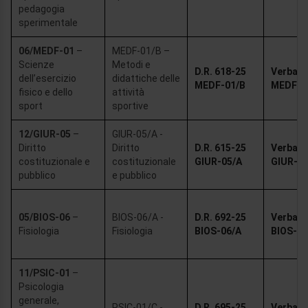
pedagogia
sperimentale
06/MEDF-01
–
MEDF-01/B –
Scienze
Metodi e
D.R. 618-25
Verbale 
dell’esercizio
didattiche delle
MEDF-01/B
MEDF-0
fisico e dello
attività
sport
sportive
12/GIUR-05
–
GIUR-05/A -
Diritto
Diritto
D.R. 615-25
Verbale 
costituzionale e
costituzionale
GIUR-05/A
GIUR-05
pubblico
e pubblico
05/BIOS-06
–
BIOS-06/A -
D.R. 692-25
Verbale 
Fisiologia
Fisiologia
BIOS-06/A
BIOS-06
11/PSIC-01
–
Psicologia
generale,
PSIC-01/C -
D.R. 695-25
Verbale 