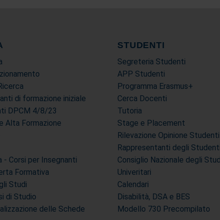
A
STUDENTI
a
Segreteria Studenti
ezionamento
APP Studenti
Ricerca
Programma Erasmus+
tanti di formazione iniziale
Cerca Docenti
anti DPCM 4/8/23
Tutoria
i e Alta Formazione
Stage e Placement
e
Rilevazione Opinione Studenti
Rappresentanti degli Student
- Corsi per Insegnanti
Consiglio Nazionale degli Stu
erta Formativa
Univeritari
li Studi
Calendari
si di Studio
Disabilità, DSA e BES
ualizzazione delle Schede
Modello 730 Precompilato