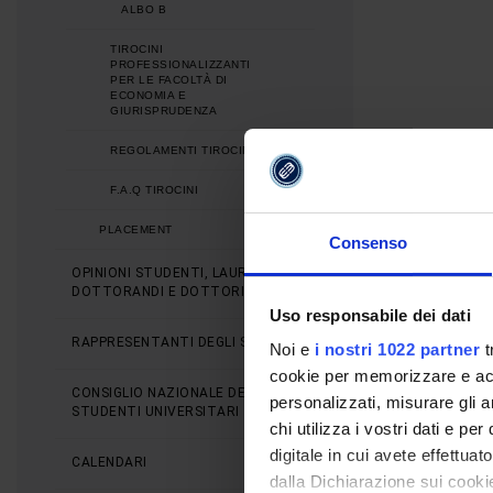
ALBO B
TIROCINI
PROFESSIONALIZZANTI
PER LE FACOLTÀ DI
ECONOMIA E
GIURISPRUDENZA
REGOLAMENTI TIROCINI
F.A.Q TIROCINI
PLACEMENT
Consenso
OPINIONI STUDENTI, LAUREATI,
DOTTORANDI E DOTTORI
Uso responsabile dei dati
RAPPRESENTANTI DEGLI STUDENTI
Noi e
i nostri 1022 partner
t
cookie per memorizzare e acce
CONSIGLIO NAZIONALE DEGLI
personalizzati, misurare gli an
STUDENTI UNIVERSITARI
chi utilizza i vostri dati e pe
digitale in cui avete effettua
CALENDARI
dalla Dichiarazione sui cookie