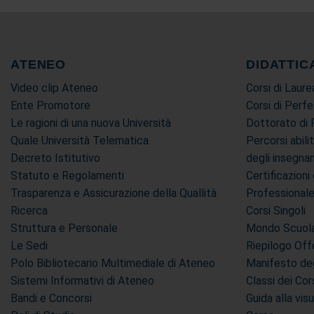
ATENEO
DIDATTIC
Video clip Ateneo
Corsi di Laure
Ente Promotore
Corsi di Perf
Le ragioni di una nuova Università
Dottorato di 
Quale Università Telematica
Percorsi abili
Decreto Istitutivo
degli insegn
Statuto e Regolamenti
Certificazion
Trasparenza e Assicurazione della Quallità
Professional
Ricerca
Corsi Singoli
Struttura e Personale
Mondo Scuola 
Le Sedi
Riepilogo Off
Polo Bibliotecario Multimediale di Ateneo
Manifesto deg
Sistemi Informativi di Ateneo
Classi dei Cor
Bandi e Concorsi
Guida alla vis