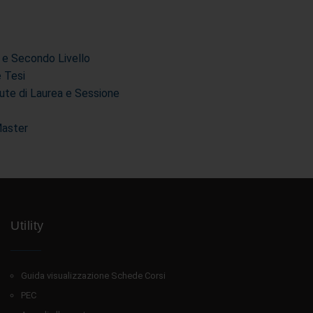
 e Secondo Livello
e Tesi
ute di Laurea e Sessione
Master
Utility
Guida visualizzazione Schede Corsi
PEC