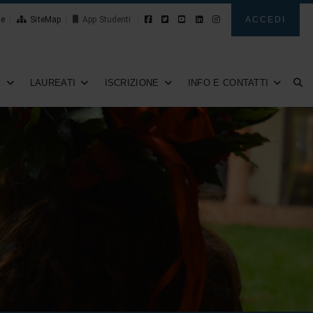
le
SiteMap
Novità
ACCEDI
I
LAUREATI
ISCRIZIONE
INFO E CONTATTI