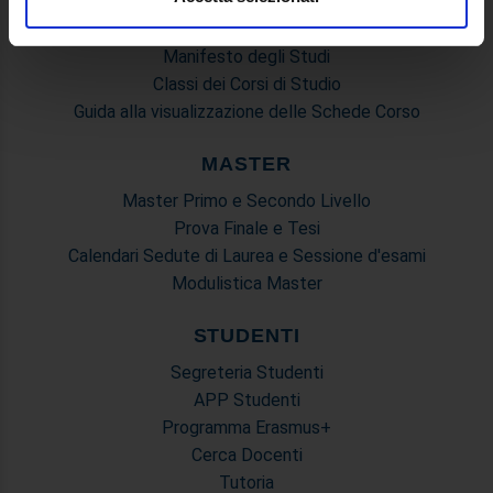
Mondo Scuola - Corsi per Insegnanti
Riepilogo Offerta Formativa
Utilizziamo i cookie per personalizzare contenuti ed
Manifesto degli Studi
annunci, per fornire funzionalità dei social media e per
Classi dei Corsi di Studio
analizzare il nostro traffico. Condividiamo inoltre
Guida alla visualizzazione delle Schede Corso
informazioni sul modo in cui utilizza il nostro sito con i
nostri partner che si occupano di analisi dei dati web,
MASTER
pubblicità e social media, i quali potrebbero combinarle
Master Primo e Secondo Livello
con altre informazioni che ha fornito loro o che hanno
Prova Finale e Tesi
raccolto dal suo utilizzo dei loro servizi.
Calendari Sedute di Laurea e Sessione d'esami
Modulistica Master
STUDENTI
Segreteria Studenti
APP Studenti
Programma Erasmus+
Cerca Docenti
Tutoria