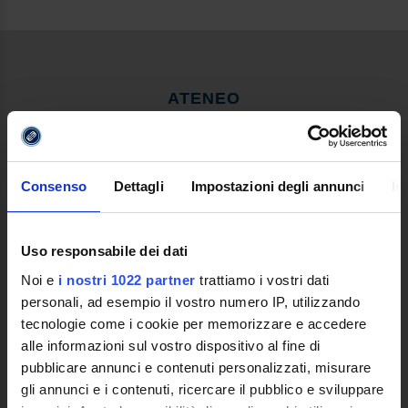
ATENEO
Video clip Ateneo
Ente Promotore
Le ragioni di una nuova Università
Consenso
Dettagli
Impostazioni degli annunci
In
Quale Università Telematica
Decreto Istitutivo
Statuto e Regolamenti
Uso responsabile dei dati
Trasparenza e Assicurazione della Quallità
Noi e
i nostri 1022 partner
trattiamo i vostri dati
Ricerca
personali, ad esempio il vostro numero IP, utilizzando
Struttura e Personale
tecnologie come i cookie per memorizzare e accedere
Le Sedi
alle informazioni sul vostro dispositivo al fine di
Polo Bibliotecario Multimediale di Ateneo
pubblicare annunci e contenuti personalizzati, misurare
Sistemi Informativi di Ateneo
gli annunci e i contenuti, ricercare il pubblico e sviluppare
Bandi e Concorsi