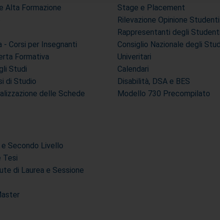
i e Alta Formazione
Stage e Placement
e
Rilevazione Opinione Studenti
Rappresentanti degli Student
- Corsi per Insegnanti
Consiglio Nazionale degli Stu
erta Formativa
Univeritari
li Studi
Calendari
si di Studio
Disabilità, DSA e BES
ualizzazione delle Schede
Modello 730 Precompilato
 e Secondo Livello
e Tesi
ute di Laurea e Sessione
Master