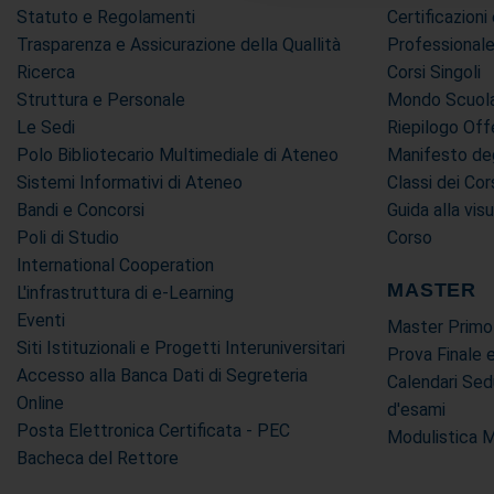
Statuto e Regolamenti
Certificazion
Trasparenza e Assicurazione della Quallità
Professional
Ricerca
Corsi Singoli
Struttura e Personale
Mondo Scuola 
Le Sedi
Riepilogo Off
Polo Bibliotecario Multimediale di Ateneo
Manifesto deg
Sistemi Informativi di Ateneo
Classi dei Cor
Bandi e Concorsi
Guida alla vis
Poli di Studio
Corso
International Cooperation
MASTER
L'infrastruttura di e-Learning
Eventi
Master Primo
Siti Istituzionali e Progetti Interuniversitari
Prova Finale 
Accesso alla Banca Dati di Segreteria
Calendari Sed
Online
d'esami
Posta Elettronica Certificata - PEC
Modulistica 
Bacheca del Rettore