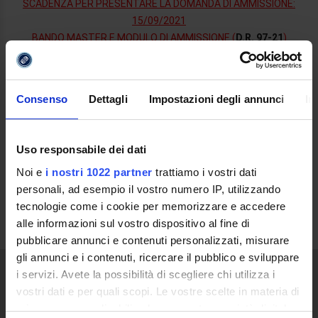
SCADENZA PER PRESENTARE LA DOMANDA DI AMMISSIONE:
15/09/2021
BANDO MASTER E MODULO DI AMMISSIONE (
D.R. 97-21
)
DECRETO DI NOMINA COMMISSIONE (
D.R. 108-21
)
GRADUATORIA PROVVISORIA
GRADUATORIA DEFINITIVA
Consenso
Dettagli
Impostazioni degli annunci
In
Per info:
POLO DI STUDIO CAMPOBASSO
Via G. Mazzini, n.80 - 86100 Campobasso (CB)
Uso responsabile dei dati
800894418 – 3347585444
Noi e
i nostri 1022 partner
trattiamo i vostri dati
cli.ecampus@gmail.com
personali, ad esempio il vostro numero IP, utilizzando
www.consorziodilibereimprese.com
tecnologie come i cookie per memorizzare e accedere
alle informazioni sul vostro dispositivo al fine di
pubblicare annunci e contenuti personalizzati, misurare
gli annunci e i contenuti, ricercare il pubblico e sviluppare
i servizi. Avete la possibilità di scegliere chi utilizza i
vostri dati e per quali scopi. Le vostre scelte in materia di
ATENEO
privacy sono applicabili solo su questa proprietà digitale