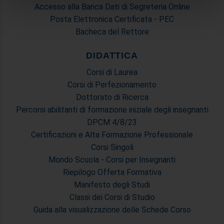
annunci, per fornire funzionalità dei social media e per
Accesso alla Banca Dati di Segreteria Online
analizzare il nostro traffico. Condividiamo inoltre
Posta Elettronica Certificata - PEC
informazioni sul modo in cui utilizza il nostro sito con i
Bacheca del Rettore
nostri partner che si occupano di analisi dei dati web,
pubblicità e social media, i quali potrebbero combinarle
DIDATTICA
con altre informazioni che ha fornito loro o che hanno
Corsi di Laurea
raccolto dal suo utilizzo dei loro servizi.
Corsi di Perfezionamento
Dottorato di Ricerca
Percorsi abilitanti di formazione iniziale degli insegnanti
DPCM 4/8/23
Certificazioni e Alta Formazione Professionale
Corsi Singoli
Mondo Scuola - Corsi per Insegnanti
Riepilogo Offerta Formativa
Manifesto degli Studi
Classi dei Corsi di Studio
Guida alla visualizzazione delle Schede Corso