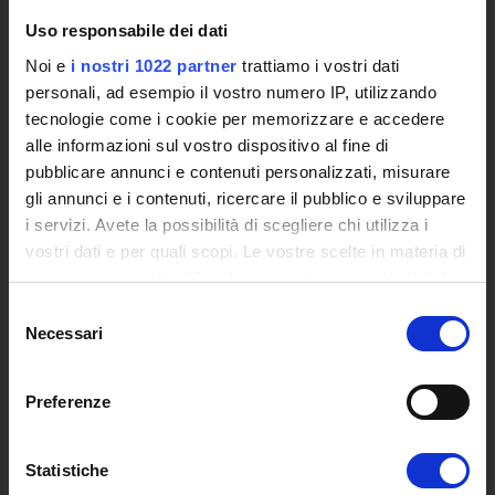
L'infrastruttura di e-Learning
Uso responsabile dei dati
Eventi
Noi e
i nostri 1022 partner
trattiamo i vostri dati
Siti Istituzionali e Progetti Interuniversitari
personali, ad esempio il vostro numero IP, utilizzando
Accesso alla Banca Dati di Segreteria Online
tecnologie come i cookie per memorizzare e accedere
Posta Elettronica Certificata - PEC
alle informazioni sul vostro dispositivo al fine di
Bacheca del Rettore
pubblicare annunci e contenuti personalizzati, misurare
gli annunci e i contenuti, ricercare il pubblico e sviluppare
DIDATTICA
i servizi. Avete la possibilità di scegliere chi utilizza i
Corsi di Laurea
vostri dati e per quali scopi. Le vostre scelte in materia di
Corsi di Perfezionamento
privacy sono applicabili solo su questa proprietà digitale
in cui avete effettuato le vostre scelte. È possibile
Dottorato di Ricerca
Selezione
modificare o revocare il proprio consenso in qualsiasi
Percorsi abilitanti di formazione iniziale degli insegnanti
Necessari
del
momento dalla Dichiarazione sui cookie o facendo clic
DPCM 4/8/23
consenso
sull'icona di attivazione della privacy.
Certificazioni e Alta Formazione Professionale
Preferenze
Corsi Singoli
Con il tuo consenso, vorremmo anche:
Mondo Scuola - Corsi per Insegnanti
raccogliere informazioni sulla tua posizione
Statistiche
Riepilogo Offerta Formativa
geografica, con un'approssimazione di qualche