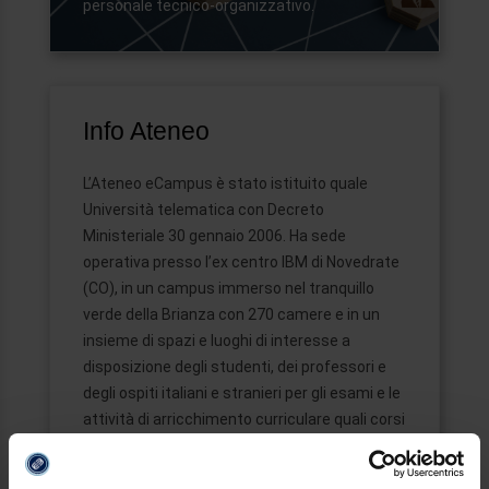
personale tecnico-organizzativo.
Info Ateneo
L’Ateneo eCampus è stato istituito quale
Università telematica con Decreto
Ministeriale 30 gennaio 2006. Ha sede
operativa presso l’ex centro IBM di Novedrate
(CO), in un campus immerso nel tranquillo
verde della Brianza con 270 camere e in un
insieme di spazi e luoghi di interesse a
disposizione degli studenti, dei professori e
degli ospiti italiani e stranieri per gli esami e le
attività di arricchimento curriculare quali corsi
intensivi, seminari e convegni.