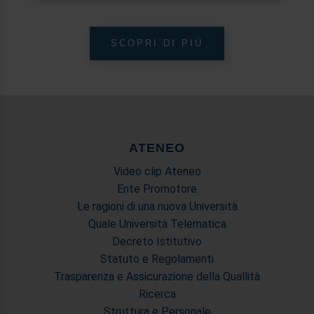
con altre informazioni che ha fornito loro o che hanno
raccolto dal suo utilizzo dei loro servizi.
SCOPRI DI PIÙ
ATENEO
Video clip Ateneo
Ente Promotore
Le ragioni di una nuova Università
Quale Università Telematica
Decreto Istitutivo
Statuto e Regolamenti
Trasparenza e Assicurazione della Quallità
Ricerca
Struttura e Personale