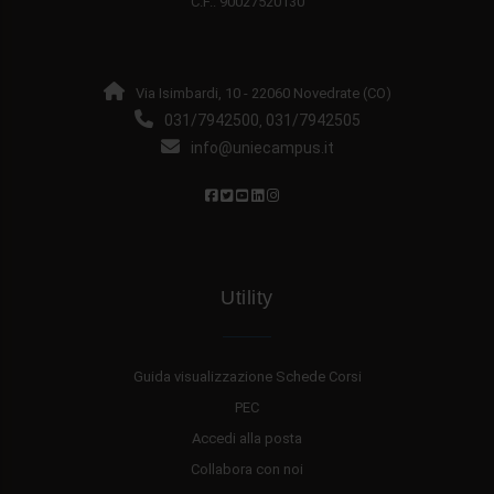
C.F.: 90027520130
Via Isimbardi, 10 - 22060 Novedrate (CO)
031/7942500
031/7942505
,
info@uniecampus.it
Utility
Guida visualizzazione Schede Corsi
PEC
Accedi alla posta
Collabora con noi