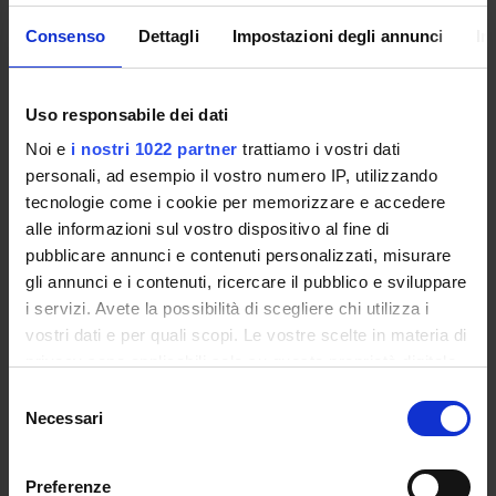
Consenso
Dettagli
Impostazioni degli annunci
In
Polo Bibliotecario
Multimediale
Uso responsabile dei dati
La biblioteca dell'Università Telematica
Noi e
i nostri 1022 partner
trattiamo i vostri dati
eCampus ha l'obiettivo di fornire ulteriori
personali, ad esempio il vostro numero IP, utilizzando
risorse di base per l'apprendimento e
tecnologie come i cookie per memorizzare e accedere
l'approfondimento delle discipline: non solo
alle informazioni sul vostro dispositivo al fine di
offrendo un servizio di consultazione/prestito
pubblicare annunci e contenuti personalizzati, misurare
tradizionale dei testi consigliati dai docenti,
gli annunci e i contenuti, ricercare il pubblico e sviluppare
ma anche sfruttando le più avanzate
i servizi. Avete la possibilità di scegliere chi utilizza i
tecnologie web per erogare supporti
vostri dati e per quali scopi. Le vostre scelte in materia di
multimediali accessibili a tutti gli studenti.
privacy sono applicabili solo su questa proprietà digitale
in cui avete effettuato le vostre scelte. È possibile
Selezione
modificare o revocare il proprio consenso in qualsiasi
Necessari
del
La sede di Novedrate
momento dalla Dichiarazione sui cookie o facendo clic
consenso
sull'icona di attivazione della privacy.
Preferenze
La sede principale dell’Università telematica