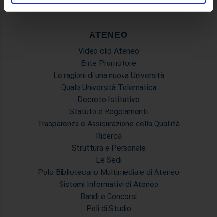
Utilizziamo i cookie per personalizzare contenuti ed
annunci, per fornire funzionalità dei social media e per
ATENEO
analizzare il nostro traffico. Condividiamo inoltre
informazioni sul modo in cui utilizza il nostro sito con i
Video clip Ateneo
nostri partner che si occupano di analisi dei dati web,
Ente Promotore
pubblicità e social media, i quali potrebbero combinarle
Le ragioni di una nuova Università
con altre informazioni che ha fornito loro o che hanno
Quale Università Telematica
raccolto dal suo utilizzo dei loro servizi.
Decreto Istitutivo
Statuto e Regolamenti
Trasparenza e Assicurazione della Quallità
Ricerca
Struttura e Personale
Le Sedi
Polo Bibliotecario Multimediale di Ateneo
Sistemi Informativi di Ateneo
Bandi e Concorsi
Poli di Studio