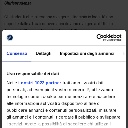
Giurisprudenza
Gli studenti che intendono svolgere il tirocinio in località non
coperte dalle attuali convenzioni devono rivolgersi all’Ufficio
Tirocini dell’Università per la stipula dell’apposita convenzione.
TIROCINI PROFESSIONALIZZANTI PER NOTAI
Consenso
Dettagli
Impostazioni degli annunci
In
Convenzione Quadro fra Ministero della Giustizia - Ministero
dell’Istruzione, dell’Università e della ricerca – Consiglio
Nazionale del Notariato
Uso responsabile dei dati
Noi e
i nostri 1022 partner
trattiamo i vostri dati
personali, ad esempio il vostro numero IP, utilizzando
Accordo integrativo della convenzione quadro tra il Ministero
tecnologie come i cookie per memorizzare e accedere
della Giustizia, il MIUR e il Consiglio Nazionale del Notariato,
alle informazioni sul vostro dispositivo al fine di
in tema di tirocinio per l’accesso svolto in concomitanza con
pubblicare annunci e contenuti personalizzati, misurare
l’ultimo anno del corso di studio per il conseguimento della
gli annunci e i contenuti, ricercare il pubblico e sviluppare
laurea in Giurisprudenza
i servizi. Avete la possibilità di scegliere chi utilizza i