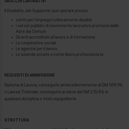
SBOCCHI LAVORATIVI
Il Disability Job Supporter può operare presso:
centri per l’impiego/collocamento disabili
i servizi pubblici di inserimento lavorativo promossi dalle
Asl e dai Comuni
Gli enti accreditati al lavoro e di formazione
Le cooperative sociali
Le agenzie per il lavoro
Le aziende private o come libero professionista
REQUISITI DI AMMISSIONE
Diploma di Laurea, conseguito antecedentemente al DM 509/99,
o Laurea Triennale, conseguita ai sensi del DM 270/04, in
qualsiasi disciplina o titolo equipollente
STRUTTURA