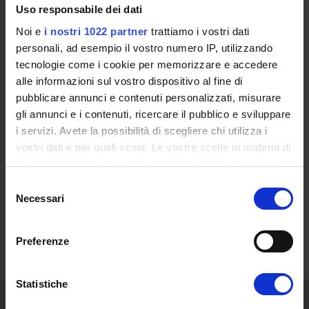
formazione in qualità di docente, e ha promosso buone prassi e
Uso responsabile dei dati
progetti di rilevanza sociale (Adozioni lavorative a distanza,
Noi e
i nostri 1022 partner
trattiamo i vostri dati
Borse sociali ecc.). Si è inoltre prodigato nel diffondere la cultura
personali, ad esempio il vostro numero IP, utilizzando
dell’inclusione attraverso articoli e pubblicazioni. Attualmente
tecnologie come i cookie per memorizzare e accedere
sta curando la formazione della figura professionale del Disability
alle informazioni sul vostro dispositivo al fine di
Job Supporter.
pubblicare annunci e contenuti personalizzati, misurare
gli annunci e i contenuti, ricercare il pubblico e sviluppare
i servizi. Avete la possibilità di scegliere chi utilizza i
vostri dati e per quali scopi. Le vostre scelte in materia di
privacy sono applicabili solo su questa proprietà digitale
DURATA
in cui avete effettuato le vostre scelte. È possibile
Selezione
Il master ha durata annuale, per un totale di 1500 ore.
modificare o revocare il proprio consenso in qualsiasi
Necessari
del
momento dalla Dichiarazione sui cookie o facendo clic
Le lezioni erogate in modalità e-learning sono fruibili in qualsiasi
consenso
sull'icona di attivazione della privacy.
momento e su qualsiasi dispositivo (pc, tablet…).
Preferenze
Con il tuo consenso, vorremmo anche:
raccogliere informazioni sulla tua posizione
Statistiche
geografica, con un'approssimazione di qualche