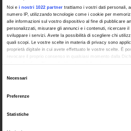
Certificazioni e Alta Formazione Professionale
Noi e
i nostri 1022 partner
trattiamo i vostri dati personali, 
Corsi Singoli
numero IP, utilizzando tecnologie come i cookie per memori
Mondo Scuola - Corsi per Insegnanti
alle informazioni sul vostro dispositivo al fine di pubblicare 
Riepilogo Offerta Formativa
personalizzati, misurare gli annunci e i contenuti, ricercare il
Manifesto degli Studi
sviluppare i servizi. Avete la possibilità di scegliere chi utilizz
Classi dei Corsi di Studio
quali scopi. Le vostre scelte in materia di privacy sono applic
Guida alla visualizzazione delle Schede Corso
proprietà digitale in cui avete effettuato le vostre scelte. È p
revocare il proprio consenso in qualsiasi momento dalla Dich
MASTER
o facendo clic sull'icona di attivazione della privacy.
Master Primo e Secondo Livello
Selezione
Con il tuo consenso, vorremmo anche:
Prova Finale e Tesi
Necessari
del
Calendari Sedute di Laurea e Sessione d'esami
raccogliere informazioni sulla tua posizione geografic
consenso
Modulistica Master
un'approssimazione di qualche metro,
Preferenze
Identificare il tuo dispositivo, scansionandolo attivame
STUDENTI
caratteristiche specifiche (impronte digitali).
Statistiche
Approfondisci come vengono elaborati i tuoi dati personali e 
Segreteria Studenti
preferenze nella
sezione dettagli
. Puoi modificare o ritirare 
APP Studenti
qualsiasi momento dalla Dichiarazione sui cookie.
Programma Erasmus+