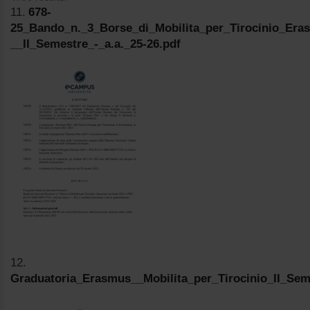
11.
678-
25_Bando_n._3_Borse_di_Mobilita_per_Tirocinio_Era
__II_Semestre_-_a.a._25-26.pdf
12.
Graduatoria_Erasmus__Mobilita_per_Tirocinio_II_Sem