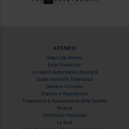
«
<
1
3
4
5
6
7
8
9
10
>
»
ATENEO
Video clip Ateneo
Ente Promotore
Le ragioni di una nuova Università
Quale Università Telematica
Decreto Istitutivo
Statuto e Regolamenti
Trasparenza e Assicurazione della Quallità
Ricerca
Struttura e Personale
Le Sedi