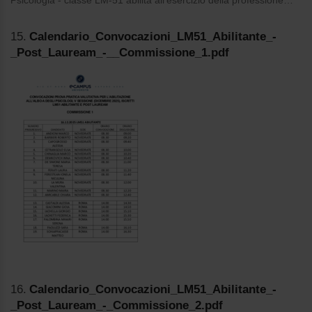
Psicologia - classe LM-51 abilita all’esercizio della professione…
15.
Calendario_Convocazioni_LM51_Abilitante_-
_Post_Lauream_-__Commissione_1.pdf
16.
Calendario_Convocazioni_LM51_Abilitante_-
_Post_Lauream_-_Commissione_2.pdf