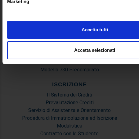
Marketing
Cerca Docenti
Utilizziamo i cookie per personalizzare contenuti ed annunci, 
Tutoria
funzionalità dei social media e per analizzare il nostro traffi
Stage e Placement
inoltre informazioni sul modo in cui utilizza il nostro sito con 
Accetta tutti
Rilevazione Opinione Studenti
si occupano di analisi dei dati web, pubblicità e social media,
Rappresentanti degli Studenti
combinarle con altre informazioni che ha fornito loro o che h
Consiglio Nazionale degli Studenti Univeritari
suo utilizzo dei loro servizi.
Accetta selezionati
Calendari
Disabilità, DSA e BES
Modello 730 Precompilato
ISCRIZIONE
Il Sistema dei Crediti
Prevalutazione Crediti
Servizio di Assistenza e Orientamento
Procedura di Immatricolazione ed Iscrizione
Modulistica
Contratto con lo Studente