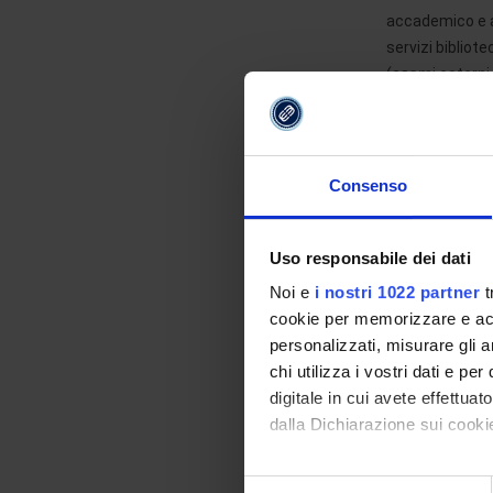
accademico e am
servizi bibliote
(esami esterni 
Per quanto rigu
unico privacy@s
e. Modalità di
Consenso
legalità, corre
con il supporto
incaricati, con
Uso responsabile dei dati
banche dati in 
Noi e
i nostri 1022 partner
t
livello di sicur
cookie per memorizzare e acce
personalizzati, misurare gli an
f
.
Periodo di c
chi utilizza i vostri dati e pe
Nell'ambito dell
digitale in cui avete effettua
Per il p
dalla Dichiarazione sui cookie
fiscali, 
espressa
Per la g
Con il tuo consenso, vorrem
Selezione