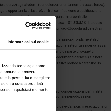
fficio servizi agli studenti (consulenza, orientamento e assistenza),
tage o opportunità di lavoro), enti di certificazione e qualificazione
 dei dati, autorità governative e organismi di controllo.
te anche ai contitolari di seguito indicati: STUDIUM S.r.l. a socio
so.com, Scuola Radio Elettra S.r.l. privacy@scuolaradioelettra.it.
uoi dati personali avverrà nel rispetto dei principi fondamentali di
Informazioni sui cookie
 esattezza, limitazione della conservazione, integrità e riservatezza
ati conferiti sono oggetto di trattamento da parte di soggetti
serimento sia in archivi (contenenti documenti cartacei) sia nelle
ono in atto misure tecniche e organizzative idonee a garantire un
utilizzando tecnologie come i
re annunci e contenuti
vete la possibilità di scegliere
li solo su questa proprietà
consenso in qualsiasi momento
 cui il Titolare sia soggetto a obblighi di conservazione per finalità
 o per le finalità già indicate, decorso tale periodo, se non
di informazioni relative ai servizi offerti da e-Campus in esecuzione di