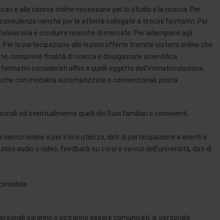
cari e alle risorse online necessarie per lo studio e la ricerca. Per
consulenza nonché per le attività collegate a tirocini formativi. Per
all'università e condurre ricerche di mercato. Per adempiere agli
 Per la partecipazione alle lezioni offerte tramite sistemi online che
e, comprese finalità di ricerca e divulgazione scientifica.
 formativi considerati affini a quelli oggetto dell'immatricolazione,
o, anche con modalità automatizzate e convenzionali, posta
onali ed eventualmente quelli dei Suoi familiari o conviventi,
 servizi online e per il loro utilizzo, dati di partecipazione a eventi e
azioni audio o video, feedback su corsi o servizi dell'università, dati di
cessibile
ti personali saranno o potranno essere comunicati, a: personale