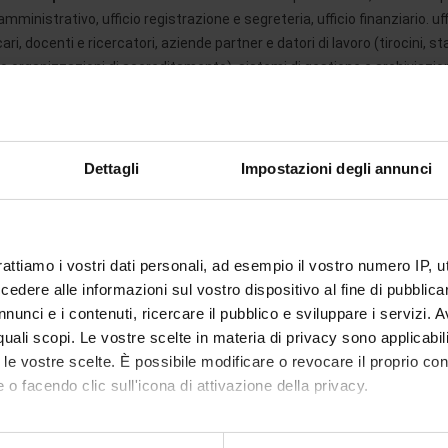
ministrativo, ufficio registrazione e segreteria, ufficio finanziario. u
cari, docenti e ricercatori, aziende partner e datori di lavoro (tirocini, s
o organizzazioni di accreditamento), sistemi di gestione e archiviazione
arda le finalità descritte al punto b.2. queste potranno essere comunica
tudiumeducation.it, ADLM S.r.l. a socio unico privacy@accademiadellus
 trattamento.
In relazione alle su indicate finalità, il trattamento dei S
Dettagli
Impostazioni degli annunci
ttezza, trasparenza, limitazione delle finalità, minimizzazione dei dati,
 di mezzi cartacei, informatici o telematici. Il Titolare informa che i d
 modalità sia manuale, cartacea che informatizzata, mediante il loro in
uso. Il Titolare del trattamento e i Responsabili del trattamento mett
rattiamo i vostri dati personali, ad esempio il vostro numero IP, 
ezza adeguato al rischio, nel rispetto della normativa vigente.
dere alle informazioni sul vostro dispositivo al fine di pubblica
nunci e i contenuti, ricercare il pubblico e sviluppare i servizi. A
onservazione dei dati personali
.
r quali scopi. Le vostre scelte in materia di privacy sono applicabi
e finalità sopra indicate, i Suoi dati personali verranno conservati:
to le vostre scelte. È possibile modificare o revocare il proprio 
eriodo di durata del contratto
e per i dieci anni successivi al periodo in
 o facendo clic sull'icona di attivazione della privacy.
contrattuali, o altre imposizioni previste da norme di legge o regolamento
mente riconfermati dall'interessato, verranno cancellati.
estione della richiesta di informazioni
, per rispondere alle richieste 
mo anche: