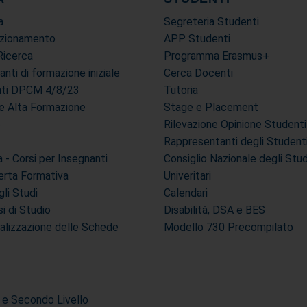
a
Segreteria Studenti
ezionamento
APP Studenti
Ricerca
Programma Erasmus+
tanti di formazione iniziale
Cerca Docenti
anti DPCM 4/8/23
Tutoria
i e Alta Formazione
Stage e Placement
e
Rilevazione Opinione Studenti
Rappresentanti degli Student
- Corsi per Insegnanti
Consiglio Nazionale degli Stu
erta Formativa
Univeritari
li Studi
Calendari
si di Studio
Disabilità, DSA e BES
ualizzazione delle Schede
Modello 730 Precompilato
 e Secondo Livello