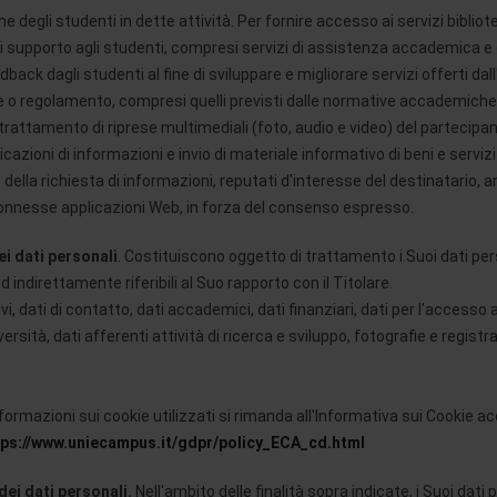
e degli studenti in dette attività. Per fornire accesso ai servizi bibliote
 di supporto agli studenti, compresi servizi di assistenza accademica e 
dback dagli studenti al fine di sviluppare e migliorare servizi offerti d
ge o regolamento, compresi quelli previsti dalle normative accademiche.
trattamento di riprese multimediali (foto, audio e video) del partecipant
azioni di informazioni e invio di materiale informativo di beni e servizi
 o della richiesta di informazioni, reputati d'interesse del destinatari
connesse applicazioni Web, in forza del consenso espresso.
i dati personali
. Costituiscono oggetto di trattamento i Suoi dati pers
 indirettamente riferibili al Suo rapporto con il Titolare.
ivi, dati di contatto, dati accademici, dati finanziari, dati per l'accesso ai
iversità, dati afferenti attività di ricerca e sviluppo, fotografie e registr
formazioni sui cookie utilizzati si rimanda all'Informativa sui Cookie ac
tps://www.uniecampus.it/gdpr/policy_ECA_cd.html
dei dati personali.
Nell'ambito delle finalità sopra indicate, i Suoi da