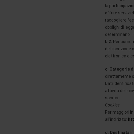
la partecipazion
offrire servizi
raccogliere fee
obblighi di leg
determinano il 
b.2.
Per comunic
dell'iscrizione
elettronica e 
c.
Categorie de
direttamente od
Dati identificat
attività dell'un
sanitari.
Cookies
Per maggiori in
all'indirizzo:
ht
d. Destinatari 