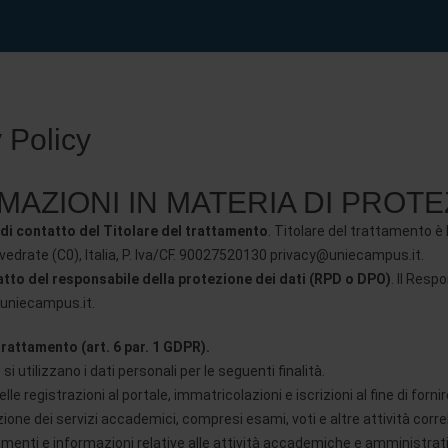
 Policy
MAZIONI IN MATERIA DI PROTE
i di contatto del Titolare del trattamento
. Titolare del trattamento è
vedrate (C0), Italia, P. Iva/CF. 90027520130 privacy@uniecampus.it.
atto del responsabile della protezione dei dati (RPD o DPO)
. Il Resp
@uniecampus.it.
 trattamento (art. 6 par. 1 GDPR).
si utilizzano i dati personali per le seguenti finalità.
le registrazioni al portale, immatricolazioni e iscrizioni al fine di for
zione dei servizi accademici, compresi esami, voti e altre attività correl
amenti e informazioni relative alle attività accademiche e amministrative