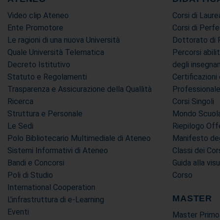
Video clip Ateneo
Corsi di Laure
Ente Promotore
Corsi di Perf
Le ragioni di una nuova Università
Dottorato di 
Quale Università Telematica
Percorsi abili
Decreto Istitutivo
degli insegn
Statuto e Regolamenti
Certificazion
Trasparenza e Assicurazione della Quallità
Professional
Ricerca
Corsi Singoli
Struttura e Personale
Mondo Scuola 
Le Sedi
Riepilogo Off
Polo Bibliotecario Multimediale di Ateneo
Manifesto deg
Sistemi Informativi di Ateneo
Classi dei Cor
Bandi e Concorsi
Guida alla vis
Poli di Studio
Corso
International Cooperation
MASTER
L'infrastruttura di e-Learning
Eventi
Master Primo