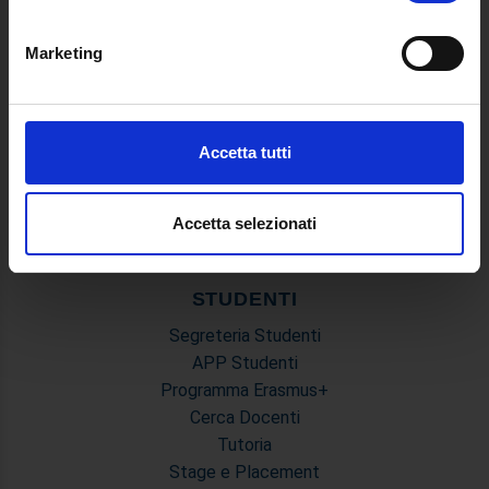
geografica, con un'approssimazione di qualche
Manifesto degli Studi
metro,
Classi dei Corsi di Studio
Marketing
Identificare il tuo dispositivo, scansionandolo
Guida alla visualizzazione delle Schede Corso
attivamente alla ricerca di caratteristiche specifiche
(impronte digitali).
MASTER
Approfondisci come vengono elaborati i tuoi dati personali
Accetta tutti
Master Primo e Secondo Livello
e imposta le tue preferenze nella
sezione dettagli
. Puoi
Prova Finale e Tesi
modificare o ritirare il tuo consenso in qualsiasi momento
Calendari Sedute di Laurea e Sessione d'esami
dalla Dichiarazione sui cookie.
Accetta selezionati
Modulistica Master
Utilizziamo i cookie per personalizzare contenuti ed
STUDENTI
annunci, per fornire funzionalità dei social media e per
analizzare il nostro traffico. Condividiamo inoltre
Segreteria Studenti
informazioni sul modo in cui utilizza il nostro sito con i
APP Studenti
nostri partner che si occupano di analisi dei dati web,
Programma Erasmus+
pubblicità e social media, i quali potrebbero combinarle
Cerca Docenti
con altre informazioni che ha fornito loro o che hanno
Tutoria
raccolto dal suo utilizzo dei loro servizi.
Stage e Placement