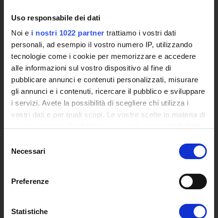
International Cooperation
Uso responsabile dei dati
L'infrastruttura di e-Learning
Eventi
Noi e
i nostri 1022 partner
trattiamo i vostri dati
Siti Istituzionali e Progetti Interuniversitari
personali, ad esempio il vostro numero IP, utilizzando
Accesso alla Banca Dati di Segreteria Online
tecnologie come i cookie per memorizzare e accedere
Posta Elettronica Certificata - PEC
alle informazioni sul vostro dispositivo al fine di
Bacheca del Rettore
pubblicare annunci e contenuti personalizzati, misurare
gli annunci e i contenuti, ricercare il pubblico e sviluppare
DIDATTICA
i servizi. Avete la possibilità di scegliere chi utilizza i
vostri dati e per quali scopi. Le vostre scelte in materia di
Corsi di Laurea
privacy sono applicabili solo su questa proprietà digitale
Corsi di Perfezionamento
in cui avete effettuato le vostre scelte. È possibile
Selezione
Dottorato di Ricerca
modificare o revocare il proprio consenso in qualsiasi
Necessari
del
Percorsi abilitanti di formazione iniziale degli insegnanti
momento dalla Dichiarazione sui cookie o facendo clic
consenso
DPCM 4/8/23
sull'icona di attivazione della privacy.
Certificazioni e Alta Formazione Professionale
Preferenze
Corsi Singoli
Con il tuo consenso, vorremmo anche:
Mondo Scuola - Corsi per Insegnanti
raccogliere informazioni sulla tua posizione
Statistiche
Riepilogo Offerta Formativa