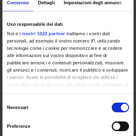
Consenso
Dettagli
Impostazioni degli annunci
In
ARCHIVIO
Uso responsabile dei dati
ACCEDI
Noi e
i nostri 1022 partner
trattiamo i vostri dati
Di seguito alcune indicazioni di
personali, ad esempio il vostro numero IP, utilizzando
carattere operativo/logistico,
tecnologie come i cookie per memorizzare e accedere
funzionali agli incontri di formazione
alle informazioni sul vostro dispositivo al fine di
in presenza
pubblicare annunci e contenuti personalizzati, misurare
gli annunci e i contenuti, ricercare il pubblico e sviluppare
27
i servizi. Avete la possibilità di scegliere chi utilizza i
In funzione dell’incontro in prese
vostri dati e per quali scopi. Le vostre scelte in materia di
previsto per le giornate dello 06 e de
MAGGIO
privacy sono applicabili solo su questa proprietà digitale
2022
07 giugno 2022, ricordiamo 
in cui avete effettuato le vostre scelte. È possibile
Selezione
partecipanti che c’è la possibilità
modificare o revocare il proprio consenso in qualsiasi
Necessari
del
prenotare in loco, presso la se
momento dalla Dichiarazione sui cookie o facendo clic
consenso
eCampus di Novedrate, le stanze per
sull'icona di attivazione della privacy.
notte. Per riservare una stanza
Preferenze
possibile chiamare i nume
Con il tuo consenso, vorremmo anche: