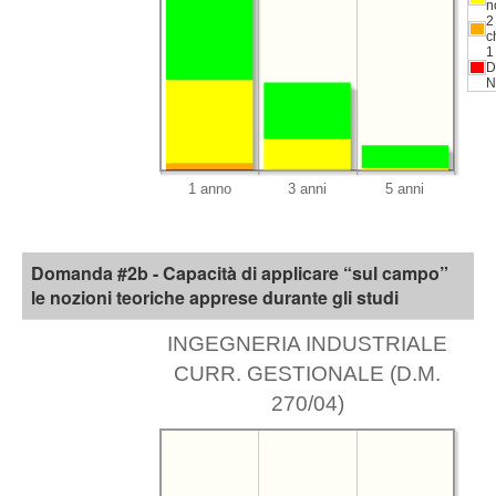
n
2
c
1
D
N
Domanda #2b - Capacità di applicare “sul campo”
le nozioni teoriche apprese durante gli studi
INGEGNERIA INDUSTRIALE
CURR. GESTIONALE (D.M.
270/04)