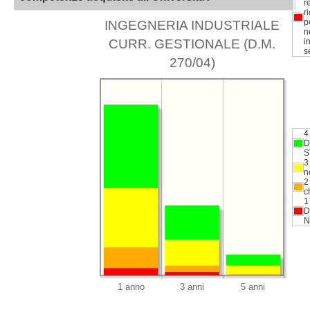
r
r
p
INGEGNERIA INDUSTRIALE
n
CURR. GESTIONALE (D.M.
in
s
270/04)
4
D
S
3
n
2
c
1
D
N