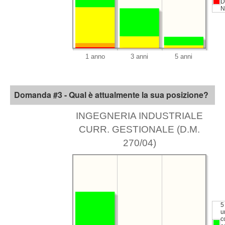
D
N
Domanda #3 - Qual è attualmente la sua posizione?
INGEGNERIA INDUSTRIALE
CURR. GESTIONALE (D.M.
270/04)
5
u
c