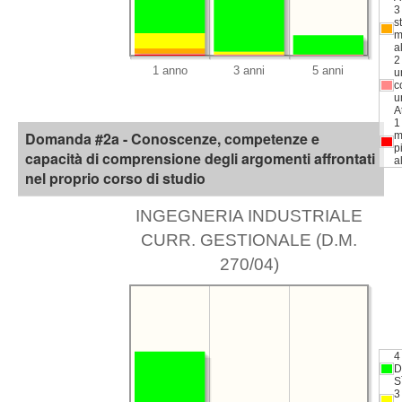
3 
s
m
a
2
u
c
u
A
1
Domanda #2a - Conoscenze, competenze e
m
p
capacità di comprensione degli argomenti affrontati
a
nel proprio corso di studio
INGEGNERIA INDUSTRIALE
CURR. GESTIONALE (D.M.
270/04)
4
D
S
3