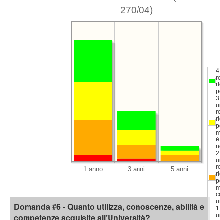
270/04)
4
r
r
p
3
u
r
r
p
m
è
n
2
u
r
r
p
m
c
u
Domanda #6 - Quanto utilizza, conoscenze, abilità e
1
competenze acquisite all’Università?
u