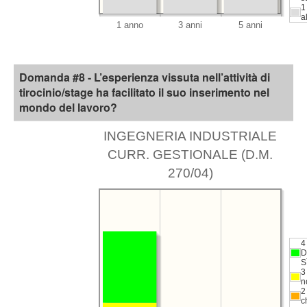
1
a
Domanda #8 - L’esperienza vissuta nell’attività di
tirocinio/stage ha facilitato il suo inserimento nel
mondo del lavoro?
INGEGNERIA INDUSTRIALE
CURR. GESTIONALE (D.M.
270/04)
4
D
S
3
n
2
c