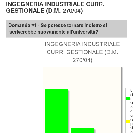
INGEGNERIA INDUSTRIALE CURR.
GESTIONALE (D.M. 270/04)
Domanda #1 - Se potesse tornare indietro si
iscriverebbe nuovamente all'università?
INGEGNERIA INDUSTRIALE
CURR. GESTIONALE (D.M.
270/04)
5 
s
e
s
A
4
u
c
p
s
A