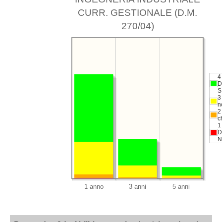
CURR. GESTIONALE (D.M.
270/04)
4
D
S
3
n
2
c
1
D
N