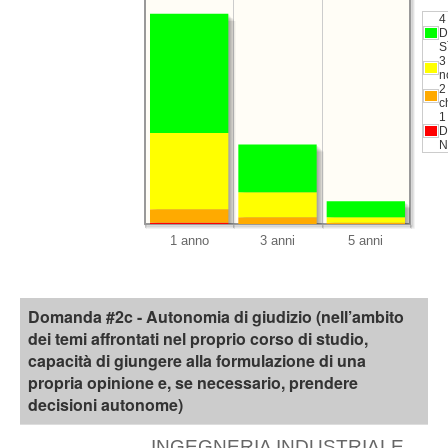
4
D
S
3
n
2
c
1
D
N
Domanda #2c - Autonomia di giudizio (nell’ambito
dei temi affrontati nel proprio corso di studio,
capacità di giungere alla formulazione di una
propria opinione e, se necessario, prendere
decisioni autonome)
INGEGNERIA INDUSTRIALE