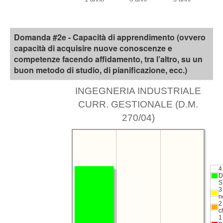
Domanda #2e - Capacità di apprendimento (ovvero
capacità di acquisire nuove conoscenze e
competenze facendo affidamento, tra l’altro, su un
buon metodo di studio, di pianificazione, ecc.)
INGEGNERIA INDUSTRIALE
CURR. GESTIONALE (D.M.
270/04)
4
D
S
3
n
2
c
1