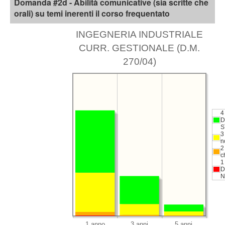
Domanda #2d - Abilità comunicative (sia scritte che
orali) su temi inerenti il corso frequentato
INGEGNERIA INDUSTRIALE
CURR. GESTIONALE (D.M.
270/04)
4
D
S
3
n
2
c
1
D
N