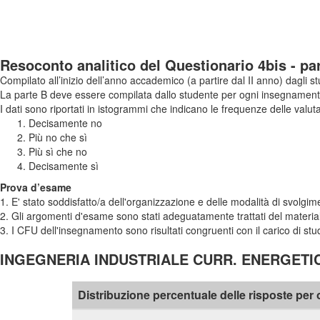
Resoconto analitico del Questionario 4bis - pa
Compilato all’inizio dell’anno accademico (a partire dal II anno) dagli
La parte B deve essere compilata dallo studente per ogni insegnamento
I dati sono riportati in istogrammi che indicano le frequenze delle valuta
Decisamente no
Più no che sì
Più sì che no
Decisamente sì
Prova d’esame
1. E' stato soddisfatto/a dell'organizzazione e delle modalità di svolg
2. Gli argomenti d'esame sono stati adeguatamente trattati del material
3. I CFU dell'insegnamento sono risultati congruenti con il carico di st
INGEGNERIA INDUSTRIALE CURR. ENERGETICO (
Distribuzione percentuale delle risposte pe