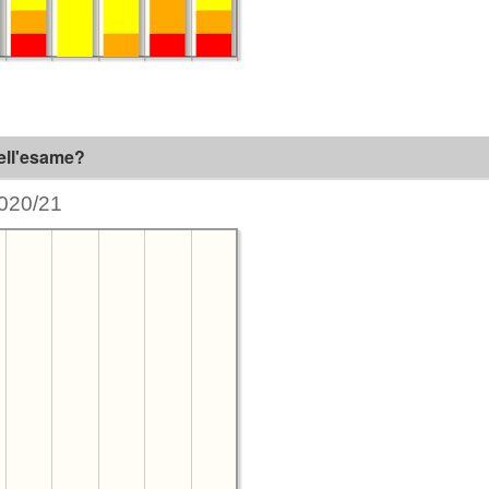
dell'esame?
020/21