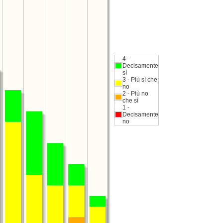
4 -
Decisamente
sì
3 - Più sì che
no
2 - Più no
che sì
1 -
Decisamente
no