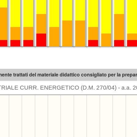
te trattati del materiale didattico consigliato per la prep
IALE CURR. ENERGETICO (D.M. 270/04) - a.a. 2