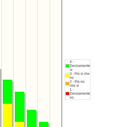
4 -
Decisamente
sì
3 - Più sì che
no
2 - Più no
che sì
1 -
Decisamente
no