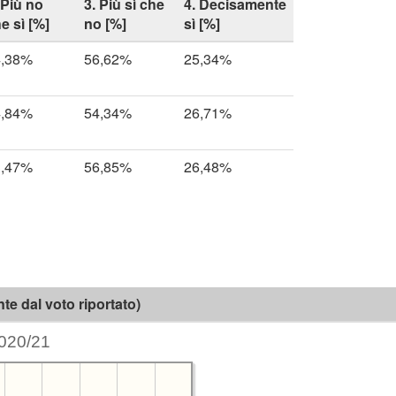
 Più no
3. Più sì che
4. Decisamente
e sì [%]
no [%]
sì [%]
4,38%
56,62%
25,34%
4,84%
54,34%
26,71%
3,47%
56,85%
26,48%
e dal voto riportato)
020/21