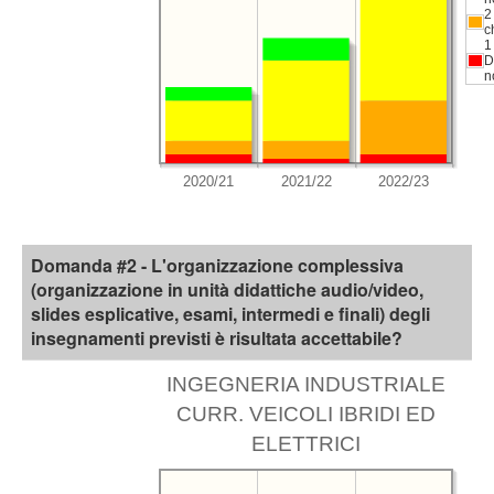
2
c
1
D
n
Domanda #2 - L'organizzazione complessiva
(organizzazione in unità didattiche audio/video,
slides esplicative, esami, intermedi e finali) degli
insegnamenti previsti è risultata accettabile?
INGEGNERIA INDUSTRIALE
CURR. VEICOLI IBRIDI ED
ELETTRICI