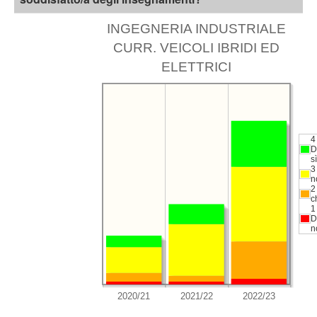
INGEGNERIA INDUSTRIALE
CURR. VEICOLI IBRIDI ED
ELETTRICI
4
D
sì
3
n
2
c
1
D
n