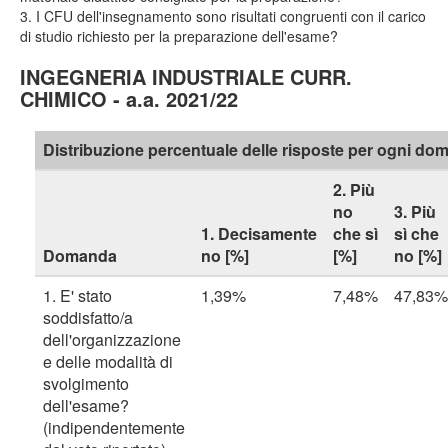
3. I CFU dell'insegnamento sono risultati congruenti con il carico
di studio richiesto per la preparazione dell'esame?
INGEGNERIA INDUSTRIALE CURR.
CHIMICO - a.a. 2021/22
Distribuzione percentuale delle risposte per ogni d
2. Più
no
3. Più
1. Decisamente
che sì
sì che
Domanda
no [%]
[%]
no [%]
1. E' stato
1,39%
7,48%
47,83%
soddisfatto/a
dell'organizzazione
e delle modalità di
svolgimento
dell'esame?
(indipendentemente