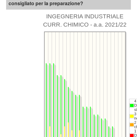
consigliato per la preparazione?
INGEGNERIA INDUSTRIALE
CURR. CHIMICO - a.a. 2021/22
4
D
sì
3
n
2
c
1
D