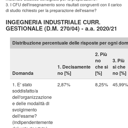
3. I CFU dell'insegnamento sono risultati congruenti con il carico
di studio richiesto per la preparazione dell'esame?
INGEGNERIA INDUSTRIALE CURR.
GESTIONALE (D.M. 270/04) - a.a. 2020/21
Distribuzione percentuale delle risposte per ogni d
2. Più
no
3. Più
1. Decisamente
che sì
sì che
Domanda
no [%]
[%]
no [%]
1. E' stato
2,87%
8,25%
45,99%
soddisfatto/a
dell'organizzazione
e delle modalità di
svolgimento
dell'esame?
(indipendentemente