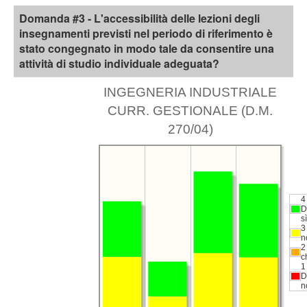
Domanda #3 - L'accessibilità delle lezioni degli
insegnamenti previsti nel periodo di riferimento è
stato congegnato in modo tale da consentire una
attività di studio individuale adeguata?
INGEGNERIA INDUSTRIALE
CURR. GESTIONALE (D.M.
270/04)
4
D
sì
3
n
2
c
1
D
n