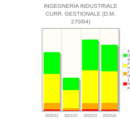
INGEGNERIA INDUSTRIALE
CURR. GESTIONALE (D.M.
270/04)
4
D
sì
3
n
2
c
1
D
n