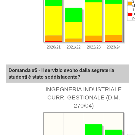
2
c
1
D
n
Domanda #5 - Il servizio svolto dalla segreteria
studenti è stato soddisfacente?
INGEGNERIA INDUSTRIALE
CURR. GESTIONALE (D.M.
270/04)