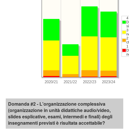
4
D
sì
3
n
2
c
1
D
n
Domanda #2 - L'organizzazione complessiva
(organizzazione in unità didattiche audio/video,
slides esplicative, esami, intermedi e finali) degli
insegnamenti previsti è risultata accettabile?