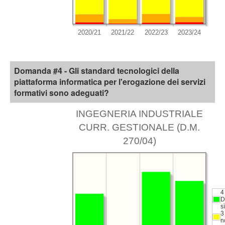
Domanda #4 - Gli standard tecnologici della
piattaforma informatica per l'erogazione dei servizi
formativi sono adeguati?
INGEGNERIA INDUSTRIALE
CURR. GESTIONALE (D.M.
270/04)
4
D
sì
3
n