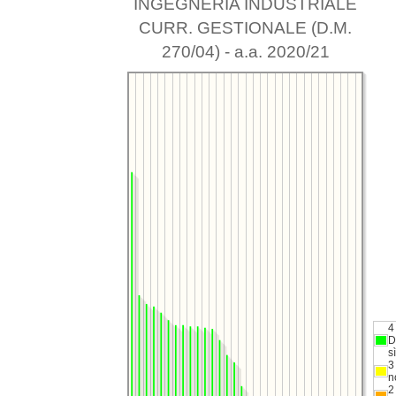
INGEGNERIA INDUSTRIALE
CURR. GESTIONALE (D.M.
270/04) - a.a. 2020/21
4
D
sì
3
n
2