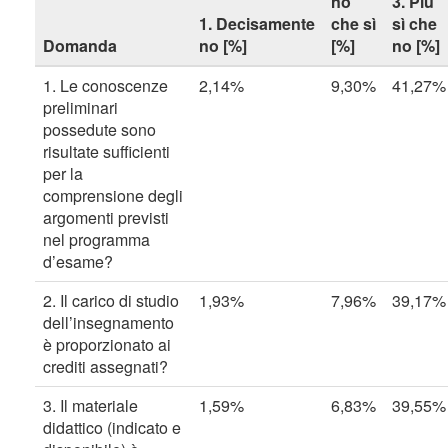
no
3. Più
1. Decisamente
che sì
sì che
Domanda
no [%]
[%]
no [%]
1. Le conoscenze
2,14%
9,30%
41,27%
preliminari
possedute sono
risultate sufficienti
per la
comprensione degli
argomenti previsti
nel programma
d’esame?
2. Il carico di studio
1,93%
7,96%
39,17%
dell’insegnamento
è proporzionato ai
crediti assegnati?
3. Il materiale
1,59%
6,83%
39,55%
didattico (indicato e