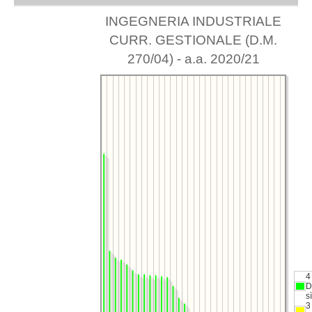
INGEGNERIA INDUSTRIALE
CURR. GESTIONALE (D.M.
270/04) - a.a. 2020/21
4
D
sì
3