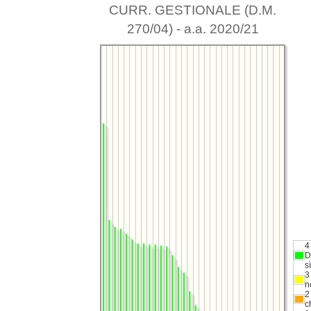
CURR. GESTIONALE (D.M.
270/04) - a.a. 2020/21
4
D
sì
3
n
2
c