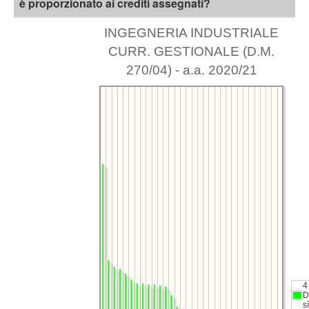
è proporzionato ai crediti assegnati?
INGEGNERIA INDUSTRIALE
CURR. GESTIONALE (D.M.
270/04) - a.a. 2020/21
4
D
sì