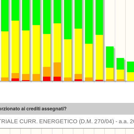
rzionato ai crediti assegnati?
IALE CURR. ENERGETICO (D.M. 270/04) - a.a. 2