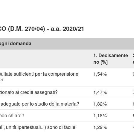
D.M. 270/04) - a.a. 2020/21
r ogni domanda
1. Decisamente
no [%]
ultate sufficienti per la comprensione
1,54%
e?
zionato ai crediti assegnati?
1,47%
 è adeguato per lo studio della materia?
1,82%
modo chiaro?
1,18%
li, unità ipertestuali...) sono di facile
1,29%