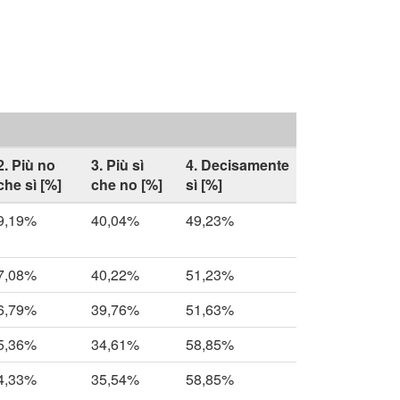
2. Più no
3. Più sì
4. Decisamente
che sì [%]
che no [%]
sì [%]
9,19%
40,04%
49,23%
7,08%
40,22%
51,23%
6,79%
39,76%
51,63%
5,36%
34,61%
58,85%
4,33%
35,54%
58,85%