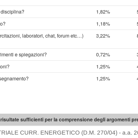
 disciplina?
1,82%
ro?
1,18%
ercitazioni, laboratori, chat, forum etc…)
3,22%
arimenti e spiegazioni?
0,72%
ioni?
1,25%
’insegnamento?
1,25%
sultate sufficienti per la comprensione degli argomenti p
IALE CURR. ENERGETICO (D.M. 270/04) - a.a. 2