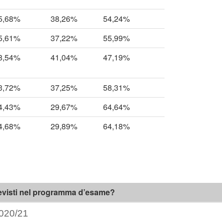
5,68%
38,26%
54,24%
5,61%
37,22%
55,99%
8,54%
41,04%
47,19%
3,72%
37,25%
58,31%
4,43%
29,67%
64,64%
4,68%
29,89%
64,18%
revisti nel programma d’esame?
020/21