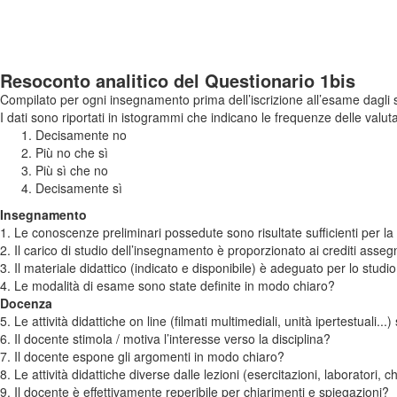
Resoconto analitico del Questionario 1bis
Compilato per ogni insegnamento prima dell’iscrizione all’esame dagli s
I dati sono riportati in istogrammi che indicano le frequenze delle valuta
Decisamente no
Più no che sì
Più sì che no
Decisamente sì
Insegnamento
1. Le conoscenze preliminari possedute sono risultate sufficienti per
2. Il carico di studio dell’insegnamento è proporzionato ai crediti asseg
3. Il materiale didattico (indicato e disponibile) è adeguato per lo studi
4. Le modalità di esame sono state definite in modo chiaro?
Docenza
5. Le attività didattiche on line (filmati multimediali, unità ipertestuali...
6. Il docente stimola / motiva l’interesse verso la disciplina?
7. Il docente espone gli argomenti in modo chiaro?
8. Le attività didattiche diverse dalle lezioni (esercitazioni, laboratori,
9. Il docente è effettivamente reperibile per chiarimenti e spiegazioni?