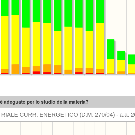
) è adeguato per lo studio della materia?
IALE CURR. ENERGETICO (D.M. 270/04) - a.a. 2