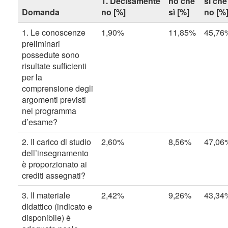
1. Decisamente
no che
sì che
Domanda
no [%]
sì [%]
no [%
1. Le conoscenze
1,90%
11,85%
45,76
preliminari
possedute sono
risultate sufficienti
per la
comprensione degli
argomenti previsti
nel programma
d’esame?
2. Il carico di studio
2,60%
8,56%
47,06
dell’insegnamento
è proporzionato ai
crediti assegnati?
3. Il materiale
2,42%
9,26%
43,34
didattico (indicato e
disponibile) è