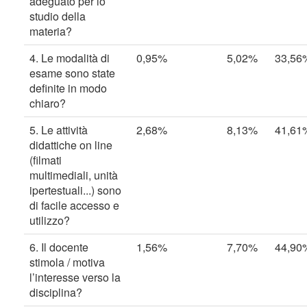
adeguato per lo
studio della
materia?
4. Le modalità di
0,95%
5,02%
33,56
esame sono state
definite in modo
chiaro?
5. Le attività
2,68%
8,13%
41,61
didattiche on line
(filmati
multimediali, unità
ipertestuali...) sono
di facile accesso e
utilizzo?
6. Il docente
1,56%
7,70%
44,90
stimola / motiva
l’interesse verso la
disciplina?