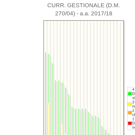
CURR. GESTIONALE (D.M.
270/04) - a.a. 2017/18
4
D
sì
3
n
2
c
1
D
n