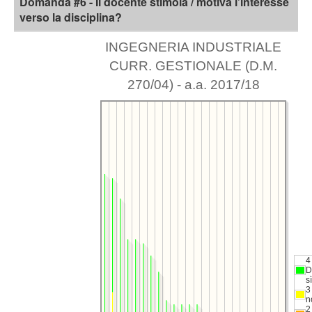
Domanda #6 - Il docente stimola / motiva l’interesse
verso la disciplina?
INGEGNERIA INDUSTRIALE
CURR. GESTIONALE (D.M.
270/04) - a.a. 2017/18
4
D
sì
3
n
2