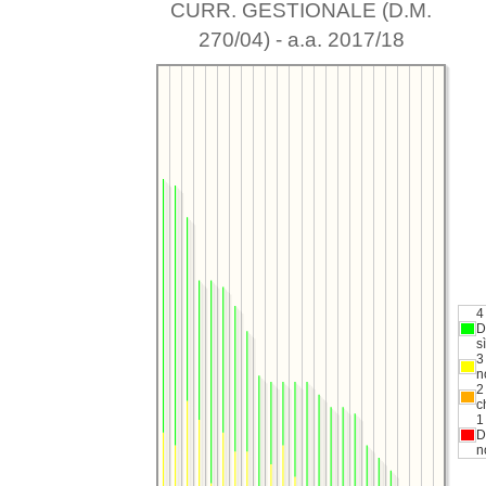
CURR. GESTIONALE (D.M.
270/04) - a.a. 2017/18
4
D
sì
3
n
2
c
1
D
n