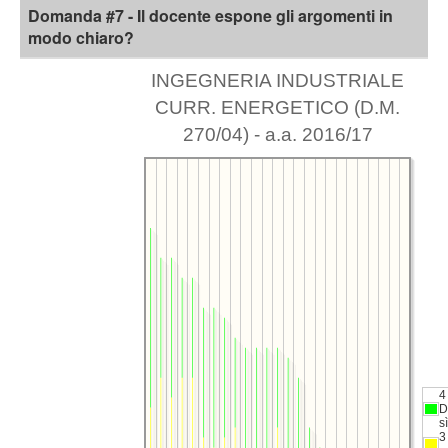
Domanda #7 - Il docente espone gli argomenti in
modo chiaro?
INGEGNERIA INDUSTRIALE
CURR. ENERGETICO (D.M.
270/04) - a.a. 2016/17
4
D
sì
3