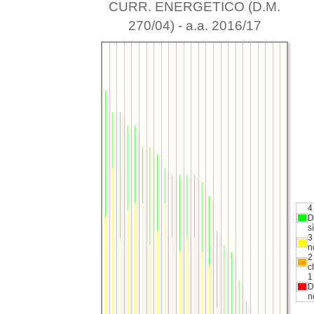
CURR. ENERGETICO (D.M.
270/04) - a.a. 2016/17
4
D
sì
3
n
2
c
1
D
n