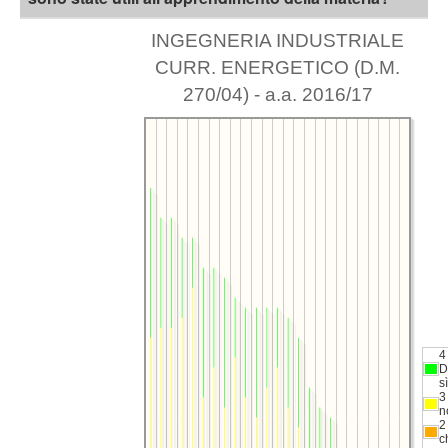
INGEGNERIA INDUSTRIALE
CURR. ENERGETICO (D.M.
270/04) - a.a. 2016/17
4
D
sì
3
n
2
c