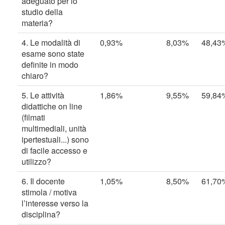
adeguato per lo
studio della
materia?
4. Le modalità di
0,93%
8,03%
48,43
esame sono state
definite in modo
chiaro?
5. Le attività
1,86%
9,55%
59,84
didattiche on line
(filmati
multimediali, unità
ipertestuali...) sono
di facile accesso e
utilizzo?
6. Il docente
1,05%
8,50%
61,70
stimola / motiva
l’interesse verso la
disciplina?