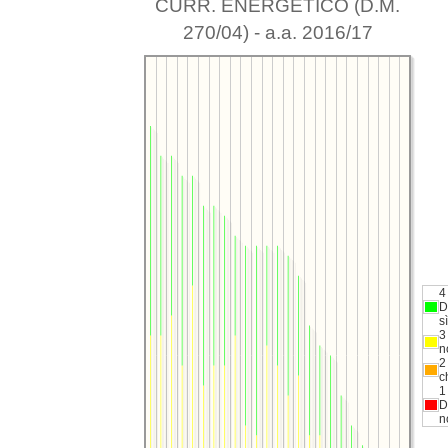
CURR. ENERGETICO (D.M.
270/04) - a.a. 2016/17
4
D
sì
3
n
2
c
1
D
n