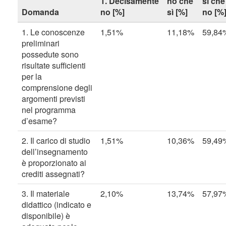
1. Decisamente
no che
sì che
Domanda
no [%]
sì [%]
no [%
1. Le conoscenze
1,51%
11,18%
59,84
preliminari
possedute sono
risultate sufficienti
per la
comprensione degli
argomenti previsti
nel programma
d’esame?
2. Il carico di studio
1,51%
10,36%
59,49
dell’insegnamento
è proporzionato ai
crediti assegnati?
3. Il materiale
2,10%
13,74%
57,97
didattico (indicato e
disponibile) è