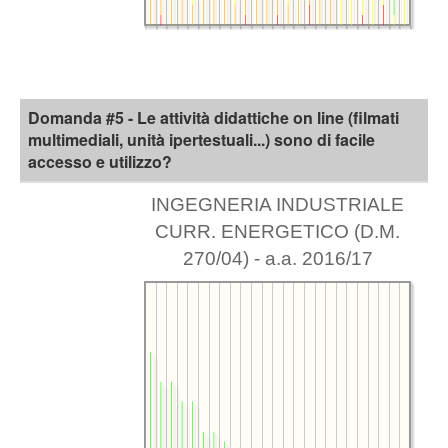
Domanda #5 - Le attività didattiche on line (filmati
multimediali, unità ipertestuali...) sono di facile
accesso e utilizzo?
INGEGNERIA INDUSTRIALE
CURR. ENERGETICO (D.M.
270/04) - a.a. 2016/17