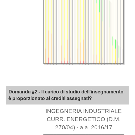
Domanda #2 - Il carico di studio dell’insegnamento
è proporzionato ai crediti assegnati?
INGEGNERIA INDUSTRIALE
CURR. ENERGETICO (D.M.
270/04) - a.a. 2016/17