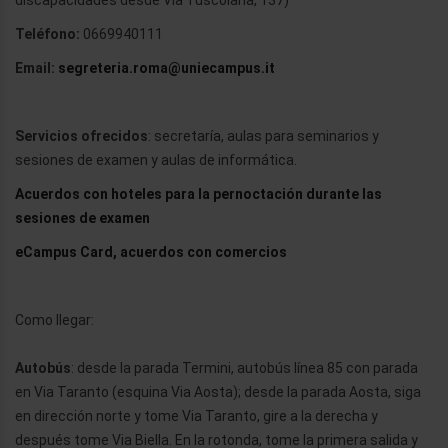
discapacidades desde Via Tuscolana, 137)
Teléfono
:
0669940111
Email:
segreteria.roma@uniecampus.it
Servicios ofrecidos
: secretaría, aulas para seminarios y
sesiones de examen y aulas de informática.
Acuerdos con hoteles para la pernoctación durante las
sesiones de examen
eCampus Card, acuerdos con comercios
Como llegar:
Autobús
: desde la parada Termini, autobús línea 85 con parada
en Via Taranto (esquina Via Aosta); desde la parada Aosta, siga
en dirección norte y tome Via Taranto, gire a la derecha y
después tome Via Biella. En la rotonda, tome la primera salida y