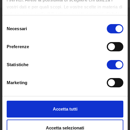
vostri dati e per quali scopi. Le vostre scelte in materia di
privacy sono applicabili solo su questa proprietà digitale
in cui avete effettuato le vostre scelte. È possibile
Selezione
modificare o revocare il proprio consenso in qualsiasi
Necessari
ATENEO
del
momento dalla Dichiarazione sui cookie o facendo clic
consenso
Video clip Ateneo
sull'icona di attivazione della privacy.
Ente Promotore
Preferenze
Le ragioni di una nuova Università
Con il tuo consenso, vorremmo anche:
Quale Università Telematica
raccogliere informazioni sulla tua posizione
Statistiche
Decreto Istitutivo
geografica, con un'approssimazione di qualche
Statuto e Regolamenti
metro,
Trasparenza e Assicurazione della Quallità
Marketing
Identificare il tuo dispositivo, scansionandolo
Ricerca
attivamente alla ricerca di caratteristiche specifiche
Struttura e Personale
(impronte digitali).
Le Sedi
Approfondisci come vengono elaborati i tuoi dati personali
Accetta tutti
Polo Bibliotecario Multimediale di Ateneo
e imposta le tue preferenze nella
sezione dettagli
. Puoi
Sistemi Informativi di Ateneo
modificare o ritirare il tuo consenso in qualsiasi momento
Bandi e Concorsi
dalla Dichiarazione sui cookie.
Accetta selezionati