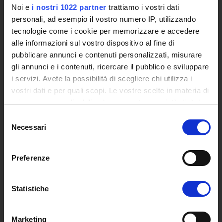
Certified E-mail
Noi e
i nostri 1022 partner
trattiamo i vostri dati
Rector Inbox
personali, ad esempio il vostro numero IP, utilizzando
tecnologie come i cookie per memorizzare e accedere
TEACHING
alle informazioni sul vostro dispositivo al fine di
pubblicare annunci e contenuti personalizzati, misurare
Degree Courses
gli annunci e i contenuti, ricercare il pubblico e sviluppare
Advanced training courses
i servizi. Avete la possibilità di scegliere chi utilizza i
Research Doctorate
vostri dati e per quali scopi. Le vostre scelte in materia di
Qualifying educational programs for initial teacher training,
privacy sono applicabili solo su questa proprietà digitale
DPCM 4/8/23
in cui avete effettuato le vostre scelte. È possibile
Certifications
Selezione
modificare o revocare il proprio consenso in qualsiasi
Necessari
del
Individual Courses
momento dalla Dichiarazione sui cookie o facendo clic
consenso
Mondo Scuola post graduate training and qualifying
sull'icona di attivazione della privacy.
educational programs
Preferenze
Courses
Con il tuo consenso, vorremmo anche:
Teaching Programmes
raccogliere informazioni sulla tua posizione
Statistiche
Degree Classes
geografica, con un'approssimazione di qualche
Guide for the consultation of Course Profiles
metro,
Marketing