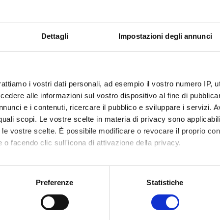
.it - residence@modernobari.com
Dettagli
Impostazioni degli annunci
84 - tel.080/9176000
L FANCIULLO
, 13 - Tel. 080/5425168
rattiamo i vostri dati personali, ad esempio il vostro numero IP, 
dere alle informazioni sul vostro dispositivo al fine di pubblica
nunci e i contenuti, ricercare il pubblico e sviluppare i servizi. A
r quali scopi. Le vostre scelte in materia di privacy sono applicabi
to le vostre scelte. È possibile modificare o revocare il proprio 
 o facendo clic sull'icona di attivazione della privacy.
mo anche:
oni sulla tua posizione geografica, con un'approssimazione di qu
Preferenze
Statistiche
spositivo, scansionandolo attivamente alla ricerca di caratteristich
aborati i tuoi dati personali e imposta le tue preferenze nella
s