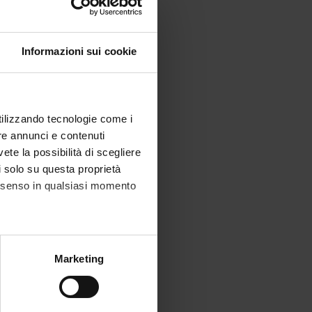
Informazioni sui cookie
utilizzando tecnologie come i
re annunci e contenuti
vete la possibilità di scegliere
li solo su questa proprietà
consenso in qualsiasi momento
alche metro,
Marketing
e specifiche (impronte
ezione dettagli
. Puoi