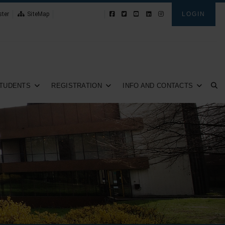
ster
SiteMap
News
LOGIN
TUDENTS
REGISTRATION
INFO AND CONTACTS