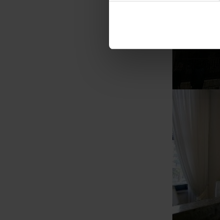
modificare o ritirare il tuo 
Utilizziamo i cookie per perso
nostro traffico. Condividiamo 
di analisi dei dati web, pubbl
che hanno raccolto dal suo uti