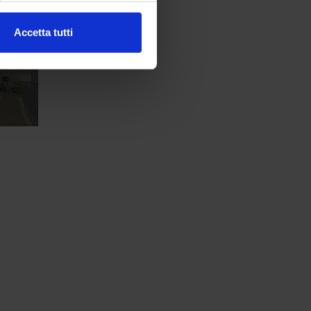
Accetta tutti
l media e per analizzare il
nostri partner che si occupano
azioni che ha fornito loro o