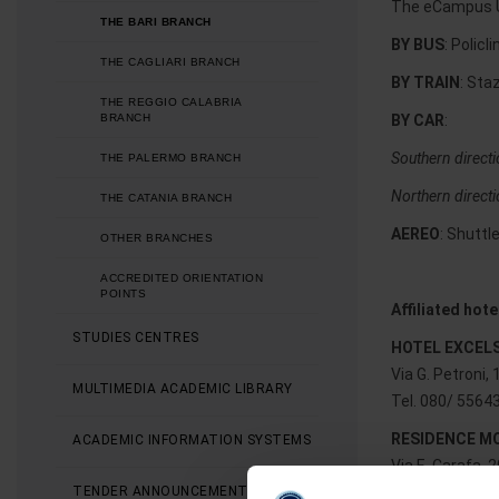
The eCampus Univ
THE BARI BRANCH
BY BUS
: Policl
THE CAGLIARI BRANCH
BY TRAIN
: Sta
THE REGGIO CALABRIA
BRANCH
BY CAR
:
Southern directi
THE PALERMO BRANCH
Northern direct
THE CATANIA BRANCH
AEREO
: Shuttl
OTHER BRANCHES
ACCREDITED ORIENTATION
POINTS
Affiliated hot
STUDIES CENTRES
HOTEL EXCEL
Via G. Petroni, 
MULTIMEDIA ACADEMIC LIBRARY
Tel. 080/ 5564
RESIDENCE M
ACADEMIC INFORMATION SYSTEMS
Via E. Carafa, 
TENDER ANNOUNCEMENTS AND
Tel. +39-080- 