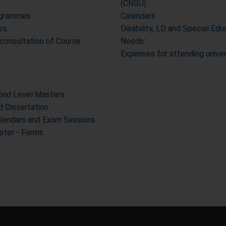
(CNSU)
ogrammes
Calendars
es
Disability, LD and Special Edu
 consultation of Course
Needs
Expenses for attending unive
cond Level Masters
d Dissertation
alendars and Exam Sessions
ter - Forms