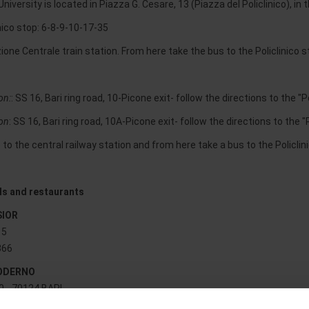
ersity is located in Piazza G. Cesare, 13 (Piazza del Policlinico), in the
inico stop: 6-8-9-10-17-35
zione Centrale train station. From here take the bus to the Policlinico 
on:
: SS 16, Bari ring road, 10-Picone exit- follow the directions to the "Po
ion
: SS 16, Bari ring road, 10A-Picone exit- follow the directions to the "P
e to the central railway station and from here take a bus to the Policlin
els and restaurants
SIOR
15
366
ODERNO
20 - 70124 BARI
5.563.633 - Fax +39-080-5.563.940