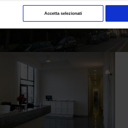
consenso in qualsiasi momento dalla Dichiarazione sui cookie.
Accetta selezionati
nalizzare contenuti ed annunci, per fornire funzionalità dei socia
inoltre informazioni sul modo in cui utilizza il nostro sito con i 
icità e social media, i quali potrebbero combinarle con altre inform
lizzo dei loro servizi.