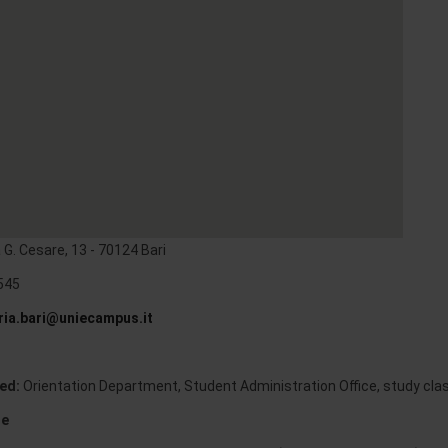
 G. Cesare, 13 - 70124 Bari
545
ria.bari@uniecampus.it
ed:
Orientation Department, Student Administration Office, study clas
re