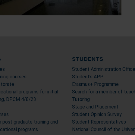
G
STUDENTS
es
Student Administration Offic
ning courses
Student's APP
torate
Erasmus+ Programme
cational programs for initial
Search for a member of teach
ning, DPCM 4/8/23
Tutoring
Stage and Placement
urses
Student Opinion Survey
post graduate training and
Student Representatives
ucational programs
National Council of the Unive