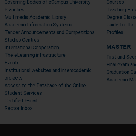
Governing Bodies of eCampus University
Courses
Branches
Teaching Pr
Multimedia Academic Library
Degree Class
Academic Information Systems
Guide for the
Tender Announcements and Competitions
Profiles
Studies Centres
MASTER
International Cooperation
The eLearning infrastructure
First and Se
Events
Final exam an
Institutional websites and interacademic
Graduation C
projects
Academic Mas
Access to the Database of the Online
Student Services
Certified E-mail
Rector Inbox