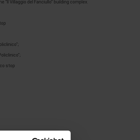
 “Il Villaggio del Fanciullo” building complex.
stop
liclinico";
oliclinico";
ico stop