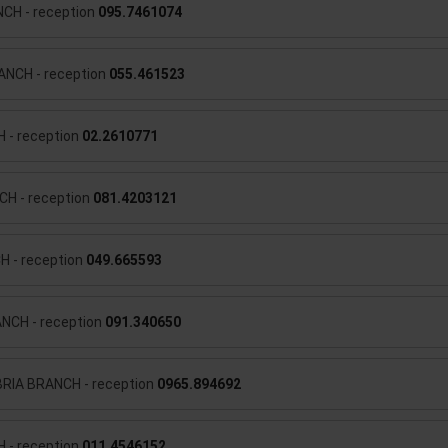
CH - reception
095.7461074
NCH - reception
055.461523
 - reception
02.2610771
H - reception
081.4203121
 - reception
049.665593
CH - reception
091.340650
RIA BRANCH - reception
0965.894692
 - reception
011.4546152