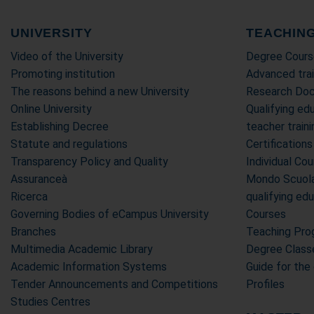
UNIVERSITY
TEACHIN
Video of the University
Degree Cours
Promoting institution
Advanced trai
The reasons behind a new University
Research Doc
Online University
Qualifying edu
Establishing Decree
teacher trai
Statute and regulations
Certifications
Transparency Policy and Quality
Individual Co
Assuranceà
Mondo Scuola 
Ricerca
qualifying ed
Governing Bodies of eCampus University
Courses
Branches
Teaching Pr
Multimedia Academic Library
Degree Class
Academic Information Systems
Guide for the
Tender Announcements and Competitions
Profiles
Studies Centres