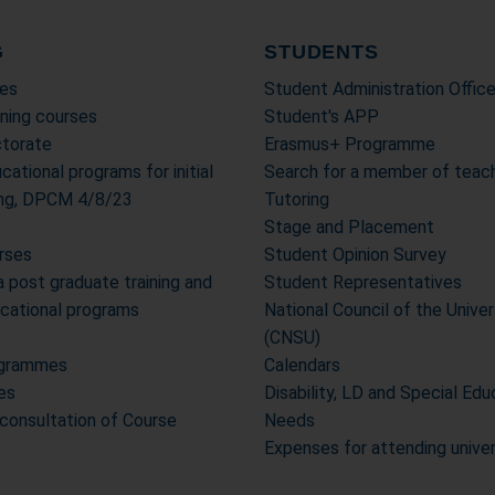
G
STUDENTS
es
Student Administration Offic
ning courses
Student's APP
torate
Erasmus+ Programme
cational programs for initial
Search for a member of teach
ning, DPCM 4/8/23
Tutoring
Stage and Placement
urses
Student Opinion Survey
post graduate training and
Student Representatives
ucational programs
National Council of the Unive
(CNSU)
ogrammes
Calendars
es
Disability, LD and Special Edu
 consultation of Course
Needs
Expenses for attending unive