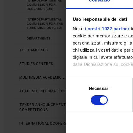
INTERDEPARTMENTAL
COMMISSION FOR
RESEARCH (CIR)
Uso responsabile dei dati
INTERDEPARTMENTAL
COMMISSION FOR THE
Noi e
i nostri 1022 partner
t
THIRD MISSION (CITM)
cookie per memorizzare e acce
DEPARTMENTS
personalizzati, misurare gli an
chi utilizza i vostri dati e pe
THE CAMPUSES
digitale in cui avete effettua
dalla Dichiarazione sui cookie
STUDIES CENTRES
MULTIMEDIA ACADEMIC LIBRARY
Con il tuo consenso, vorrem
Selezione
raccogliere informazi
Necessari
del
ACADEMIC INFORMATION SYSTEMS
Identificare il tuo di
consenso
digitali).
TENDER ANNOUNCEMENTS AND
Approfondisci come vengono el
COMPETITIONS
modificare o ritirare il tuo 
INTERNATIONAL COOPERATION
Utilizziamo i cookie per perso