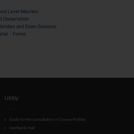
cond Level Masters
d Dissertation
alendars and Exam Sessions
ter - Forms
Utility
Guide for the consultation of Course Profiles
Certified E-mail