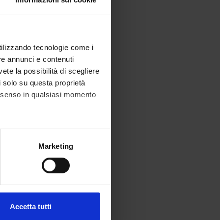
utilizzando tecnologie come i
re annunci e contenuti
vete la possibilità di scegliere
li solo su questa proprietà
consenso in qualsiasi momento
alche metro,
Marketing
e specifiche (impronte
ezione dettagli
. Puoi
Accetta tutti
l media e per analizzare il