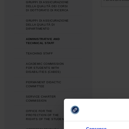
GRUPPI DI ASSICURAZIONE
DELLA QUALITÀ DEI CORSI
DI DOTTORATO DI RICERCA
GRUPPI DI ASSICURAZIONE
DELLA QUALITÀ DI
DIPARTIMENTO
ADMINISTRATIVE AND
TECHNICAL STAFF
TEACHING STAFF
ACADEMIC COMMISSION
FOR STUDENTS WITH
DISABILITIES (CABES)
PERMANENT DIDACTIC
COMMITTEE
SERVICE CHARTER
COMMISSION
OFFICE FOR THE
PROTECTION OF THE
RIGHTS OF THE STUDENTS
Consenso