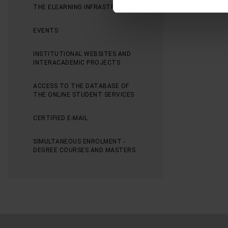
THE ELEARNING INFRASTRUCTURE
nostro traffico. Condividiamo 
di analisi dei dati web, pubbl
EVENTS
che hanno raccolto dal suo uti
INSTITUTIONAL WEBSITES AND
INTERACADEMIC PROJECTS
ACCESS TO THE DATABASE OF
THE ONLINE STUDENT SERVICES
CERTIFIED E-MAIL
SIMULTANEOUS ENROLMENT -
DEGREE COURSES AND MASTERS