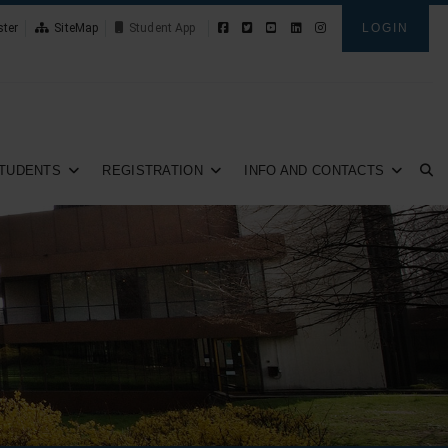
ster
SiteMap
News
LOGIN
TUDENTS
REGISTRATION
INFO AND CONTACTS