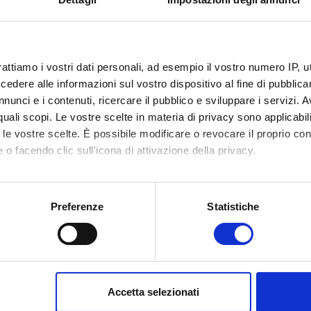
rattiamo i vostri dati personali, ad esempio il vostro numero IP, 
dere alle informazioni sul vostro dispositivo al fine di pubblica
nunci e i contenuti, ricercare il pubblico e sviluppare i servizi. A
r quali scopi. Le vostre scelte in materia di privacy sono applicabi
to le vostre scelte. È possibile modificare o revocare il proprio 
 o facendo clic sull'icona di attivazione della privacy.
mo anche:
oni sulla tua posizione geografica, con un'approssimazione di qu
Preferenze
Statistiche
spositivo, scansionandolo attivamente alla ricerca di caratteristich
aborati i tuoi dati personali e imposta le tue preferenze nella
s
consenso in qualsiasi momento dalla Dichiarazione sui cookie.
Accetta selezionati
nalizzare contenuti ed annunci, per fornire funzionalità dei socia