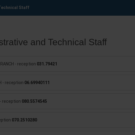
Technical Staff
trative and Technical Staff
RANCH - reception
031.79421
- reception
06.69940111
- reception
080.5574545
eption
070.2510280