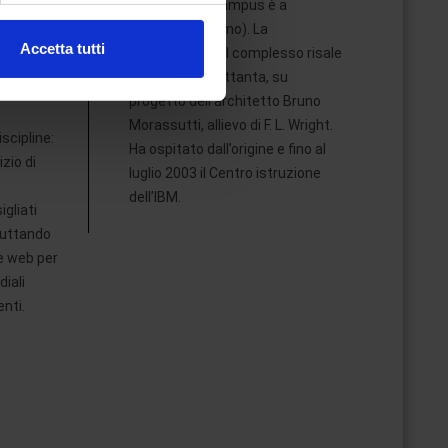
telematica eCampus è a
tà
Novedrate (Como). La
Accetta tutti
costruzione del complesso risale
ori
l media e per analizzare il
ai primi anni settanta, su
nostri partner che si occupano
progetto dell’architetto Bruno
azioni che ha fornito loro o
Morassutti, allievo di F. L. Wright.
scipline:
Ha ospitato dall’origine e fino al
zio di
luglio 2003 il Centro istruzione
dell’IBM.
igliati
ruttando
e web per
iali
enti.