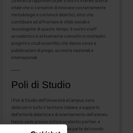
La Ricerca rappresenta per il nostro Ateneo la linfa
vitale che ci consente di innovare costantemente
metodologie e contenuti didattici, oltre che
contribuire ad affrontare le sfide sociali e
tecnologiche di questo tempo. Il nostro staff
accademico è attivamente coinvolto in molteplici
progetti e studi scientifici che danno corso a
pubblicazioni di pregio, su riviste nazionali e
internazionali.
Poli di Studio
I Poli di Studio dell'Università eCampus sono
dislocati in tutto il territorio italiano a supporto
dell'attività didattica e di orientamento dell'ateneo.
Hanno sede presso istituti scolastici paritari, a
dimostrazione dell'interesse da parte del mondo