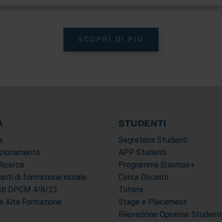
SCOPRI DI PIÙ
A
STUDENTI
a
Segreteria Studenti
ezionamento
APP Studenti
Ricerca
Programma Erasmus+
tanti di formazione iniziale
Cerca Docenti
anti DPCM 4/8/23
Tutoria
i e Alta Formazione
Stage e Placement
e
Rilevazione Opinione Studenti