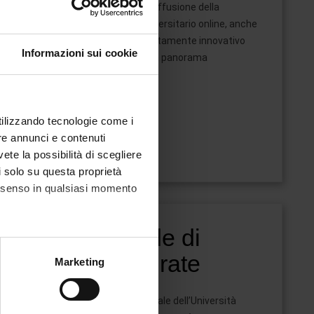
scolastico di una maggiore diffusione della
conoscenza sul sistema universitario online, anche
tenuto conto del carattere altamente innovativo
Informazioni sui cookie
dell'Università Telematica nel panorama
accademico italiano.
utilizzando tecnologie come i
re annunci e contenuti
vete la possibilità di scegliere
li solo su questa proprietà
consenso in qualsiasi momento
La sede di
io
Novedrate
alche metro,
Marketing
e specifiche (impronte
le
La sede principale dell’Università
ezione dettagli
. Puoi