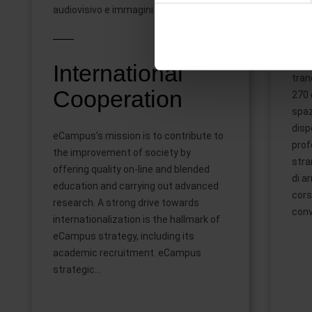
audiovisivo e immagini …
Mini
modificare o ritirare il tuo 
sede
cent
Utilizziamo i cookie per perso
un 
nostro traffico. Condividiamo 
International
tran
di analisi dei dati web, pubbl
Cooperation
270 
che hanno raccolto dal suo uti
spaz
disp
eCampus’s mission is to contribute to
profe
the improvement of society by
stran
offering quality on-line and blended
di a
education and carrying out advanced
cors
research. A strong drive towards
conv
internationalization is the hallmark of
eCampus strategy, including its
academic recruitment. eCampus
strategic...