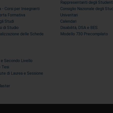
Rappresentanti degli Student
- Corsi per Insegnanti
Consiglio Nazionale degli Stu
erta Formativa
Univeritari
li Studi
Calendari
si di Studio
Disabilità, DSA e BES
ualizzazione delle Schede
Modello 730 Precompilato
 e Secondo Livello
e Tesi
ute di Laurea e Sessione
Master