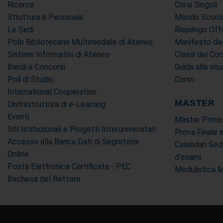
Ricerca
Corsi Singoli
Struttura e Personale
Mondo Scuola 
Le Sedi
Riepilogo Off
Polo Bibliotecario Multimediale di Ateneo
Manifesto deg
Sistemi Informativi di Ateneo
Classi dei Cor
Bandi e Concorsi
Guida alla vis
Poli di Studio
Corso
International Cooperation
MASTER
L'infrastruttura di e-Learning
Eventi
Master Primo
Siti Istituzionali e Progetti Interuniversitari
Prova Finale 
Accesso alla Banca Dati di Segreteria
Calendari Sed
Online
d'esami
Posta Elettronica Certificata - PEC
Modulistica 
Bacheca del Rettore