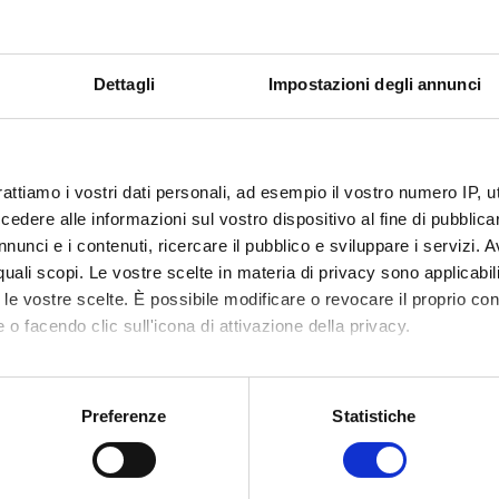
truttura e Personale
Dettagli
Impostazioni degli annunci
i i membri del Consiglio di Amministrazione, del Senato
demico, del Nucleo di Valutazione, del Presidio di Qualità. Il
rattiamo i vostri dati personali, ad esempio il vostro numero IP, 
onale tecnico-organizzativo.
dere alle informazioni sul vostro dispositivo al fine di pubblica
nunci e i contenuti, ricercare il pubblico e sviluppare i servizi. A
r quali scopi. Le vostre scelte in materia di privacy sono applicabi
to le vostre scelte. È possibile modificare o revocare il proprio 
 o facendo clic sull'icona di attivazione della privacy.
nfo Ateneo
Polo
mo anche:
Bibliotecar
oni sulla tua posizione geografica, con un'approssimazione di qu
Preferenze
Statistiche
spositivo, scansionandolo attivamente alla ricerca di caratteristich
eneo eCampus è stato
Multimedia
tuito quale Università
matica con Decreto
aborati i tuoi dati personali e imposta le tue preferenze nella
s