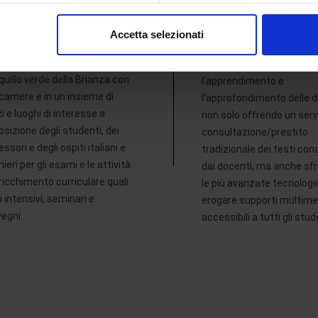
steriale 30 gennaio 2006. Ha
La biblioteca dell'Universi
consenso in qualsiasi momento dalla Dichiarazione sui cookie.
 operativa presso l’ex
Telematica eCampus ha
Accetta selezionati
ro IBM di Novedrate (CO), in
l'obiettivo di fornire ulteri
nalizzare contenuti ed annunci, per fornire funzionalità dei socia
campus immerso nel
risorse di base per
inoltre informazioni sul modo in cui utilizza il nostro sito con i 
quillo verde della Brianza con
l'apprendimento e
icità e social media, i quali potrebbero combinarle con altre inform
camere e in un insieme di
l'approfondimento delle di
lizzo dei loro servizi.
i e luoghi di interesse a
non solo offrendo un servi
osizione degli studenti, dei
consultazione/prestito
ssori e degli ospiti italiani e
tradizionale dei testi cons
ieri per gli esami e le attività
dai docenti, ma anche sf
rricchimento curriculare quali
le più avanzate tecnologi
i intensivi, seminari e
erogare supporti multimed
egni.
accessibili a tutti gli stud